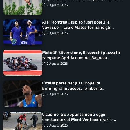
ancora in corsa
7 Agosto 2026
ATP Montreal, subito fuori Bolelli e
Vavassori: Luz e Matos fermano gli
azzurri
7 Agosto 2026
MotoGP Silverstone, Bezzecchi piazza la
zampata: Aprilia domina, Bagnaia
costretto al Q1
7 Agosto 2026
L’Italia parte per gli Europei di
Birmingham: Jacobs, Tamberi e
Battocletti guidano una spedizione
7 Agosto 2026
record
Ciclismo, tre appuntamenti oggi:
spettacolo sul Mont Ventoux, orari e
come vederli
7 Agosto 2026