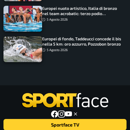
Europei nuoto artistico, Italia di bronzo
nel team acrobatic: terzo podio
consecutivo
5 Agosto 2026
Europei di fondo, Taddeucci concede il bis
nella 5 km: oro azzurro, Pozzobon bronzo
5 Agosto 2026
Sportface TV