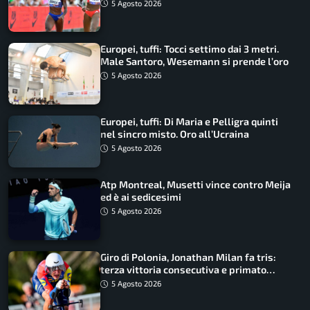
disputano le finali
5 Agosto 2026
Europei, tuffi: Tocci settimo dai 3 metri.
Male Santoro, Wesemann si prende l’oro
5 Agosto 2026
Europei, tuffi: Di Maria e Pelligra quinti
nel sincro misto. Oro all’Ucraina
5 Agosto 2026
Atp Montreal, Musetti vince contro Meija
ed è ai sedicesimi
5 Agosto 2026
Giro di Polonia, Jonathan Milan fa tris:
terza vittoria consecutiva e primato
rafforzato
5 Agosto 2026