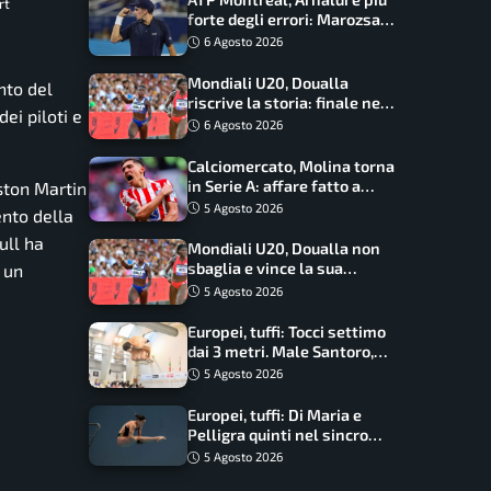
rt
forte degli errori: Marozsan
piegato dopo oltre due ore
6 Agosto 2026
Mondiali U20, Doualla
nto del
riscrive la storia: finale nei
ei piloti e
100 metri dopo trent’anni
6 Agosto 2026
Calciomercato, Molina torna
in Serie A: affare fatto a
ston Martin
cifre sorprendenti
5 Agosto 2026
ento della
ull ha
Mondiali U20, Doualla non
sbaglia e vince la sua
 un
batteria sui 100 metri:
5 Agosto 2026
quando si disputano le finali
Europei, tuffi: Tocci settimo
dai 3 metri. Male Santoro,
Wesemann si prende l’oro
5 Agosto 2026
Europei, tuffi: Di Maria e
Pelligra quinti nel sincro
misto. Oro all’Ucraina
5 Agosto 2026