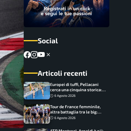
Social
Articoli recenti
Europei di tuffi, Pellacani
cerca una cinquina storica:
Conte e Wang sfidano la
6 Agosto 2026
piattaforma
Tour de France femminile,
altra battaglia tra le big:
Longo Borghini sogna il
6 Agosto 2026
colpo
ATP Montreal, Arnaldi è più