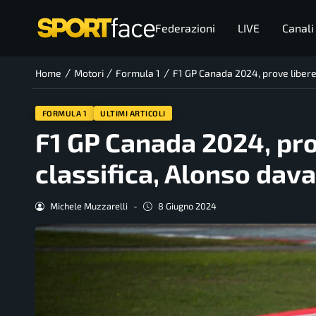
Federazioni
LIVE
Canali
/
/
/
Home
Motori
Formula 1
F1 GP Canada 2024, prove libere 2
FORMULA 1
ULTIMI ARTICOLI
F1 GP Canada 2024, prov
classifica, Alonso dava
Michele Muzzarelli
-
8 Giugno 2024