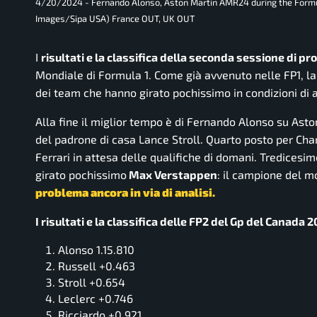
4/20/2024 - Fernando Alonso, Aston Martin AMR24 during the Formul
Images/Sipa USA) France OUT, UK OUT
I
risultati e la classifica della seconda sessione di p
Mondiale di Formula 1. Come già avvenuto nelle FP1, la
dei team che hanno girato pochissimo in condizioni di
Alla fine il miglior tempo è di Fernando Alonso su Asto
del padrone di casa Lance Stroll. Quarto posto per Ch
Ferrari in attesa delle qualifiche di domani. Tredicesim
girato pochissimo
Max Verstappen
: il campione del m
problema ancora in via di analisi.
I risultati e la classifica delle FP2 del Gp del Canada 
Alonso 1.15.810
Russell +0.463
Stroll +0.654
Leclerc +0.746
Ricciardo +0.921