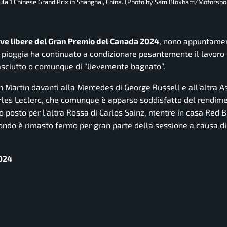
a 1 Chinese Grand Prix in Shanghai, China. (Photo by Sam Bloxham/Motorspo
rove libere del Gran Premio del Canada 2024
, nono appuntame
 pioggia ha continuato a condizionare pesantemente il lavoro d
 asciutto o comunque di “lievemente bagnato”.
n Martin davanti alla Mercedes di George Russell e all’altra A
arles Leclerc, che comunque è apparso soddisfatto del rendim
o posto per l’altra Rossa di Carlos Sainz, mentre in casa Red B
ondo è rimasto fermo per gran parte della sessione a causa di
2024