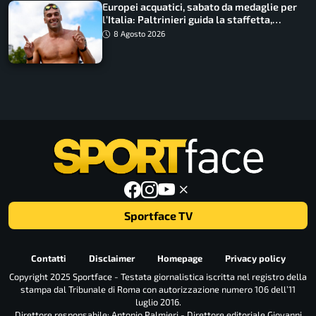
Europei acquatici, sabato da medaglie per
l’Italia: Paltrinieri guida la staffetta,
Barnabà sogna l’oro dalle grandi altezze
8 Agosto 2026
Sportface TV
Contatti
Disclaimer
Homepage
Privacy policy
Copyright 2025 Sportface - Testata giornalistica iscritta nel registro della
stampa dal Tribunale di Roma con autorizzazione numero 106 dell’11
luglio 2016.
Direttore responsabile: Antonio Palmieri - Direttore editoriale Giovanni