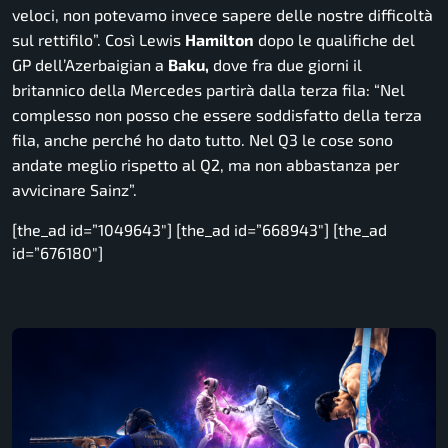
veloci, non potevamo invece sapere delle nostre difficoltà
sul rettifilo”.
Così Lewis
Hamilton
dopo le qualifiche del
GP dell’Azerbaigian a
Baku,
dove fra due giorni il
britannico della Mercedes partirà dalla terza fila:
“Nel
complesso non posso che essere soddisfatto della terza
fila, anche perché ho dato tutto. Nel Q3 le cose sono
andate meglio rispetto al Q2, ma non abbastanza per
avvicinare Sainz”.
[the_ad id=”1049643″] [the_ad id=”668943″] [the_ad
id=”676180″]