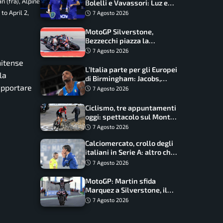
 (fra), Alpine
Bolelli e Vavassori: Luz e
Matos fermano gli azzurri
o April 2,
7 Agosto 2026
MotoGP Silverstone,
Bezzecchi piazza la
zampata: Aprilia domina,
7 Agosto 2026
Bagnaia costretto al Q1
nitense
L’Italia parte per gli Europei
la
di Birmingham: Jacobs,
apportare
Tamberi e Battocletti
7 Agosto 2026
guidano una spedizione
record
Ciclismo, tre appuntamenti
oggi: spettacolo sul Mont
Ventoux, orari e come
7 Agosto 2026
vederli
Calciomercato, crollo degli
italiani in Serie A: altro che
svolta dopo il Mondiale
7 Agosto 2026
MotoGP: Martin sfida
Marquez a Silverstone, il
programma e gli orari
7 Agosto 2026