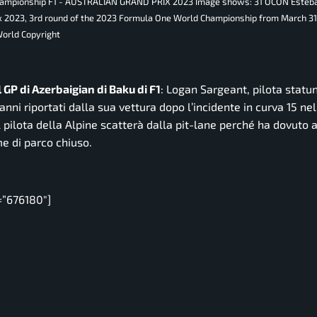
Championship F1 - AUSTRALIAN GRAND PRIX 2023 Image shows: 31 OCON Esteban
ix 2023, 3rd round of the 2023 Formula One World Championship from March 31 t
World Copyright
 GP di Azerbaigian di Baku di F1
: Logan Sargeant, pilota statu
anni riportati dalla sua vettura dopo l’incidente in curva 15 nel
pilota della Alpine scatterà dalla pit-lane perché ha dovuto 
e di parco chiuso.
=”676180″]