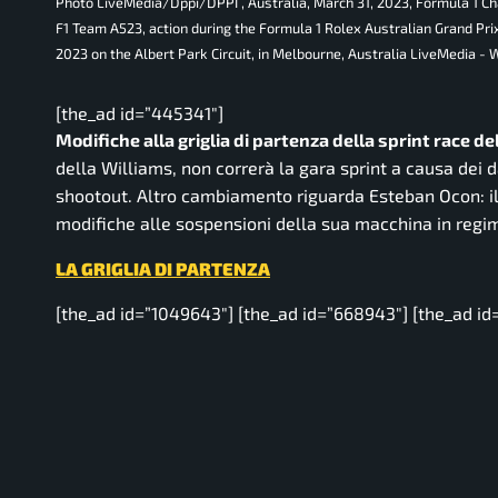
Photo LiveMedia/Dppi/DPPI , Australia, March 31, 2023, Formula 1 
F1 Team A523, action during the Formula 1 Rolex Australian Grand Pr
2023 on the Albert Park Circuit, in Melbourne, Australia LiveMedia - 
[the_ad id=”445341″]
Modifiche alla griglia di partenza della sprint race del
della Williams, non correrà la gara sprint a causa dei d
shootout. Altro cambiamento riguarda Esteban Ocon: il 
modifiche alle sospensioni della sua macchina in regim
LA GRIGLIA DI PARTENZA
[the_ad id=”1049643″] [the_ad id=”668943″] [the_ad id