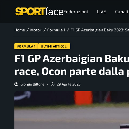
Federazioni
LIVE
Canali
/
/
/
Home
Motori
Formula 1
F1 GP Azerbaigian Baku 2023: Sar
FORMULA 1
ULTIMI ARTICOLI
F1 GP Azerbaigian Baku
race, Ocon parte dalla 
Giorgio Billone
-
29 Aprile 2023