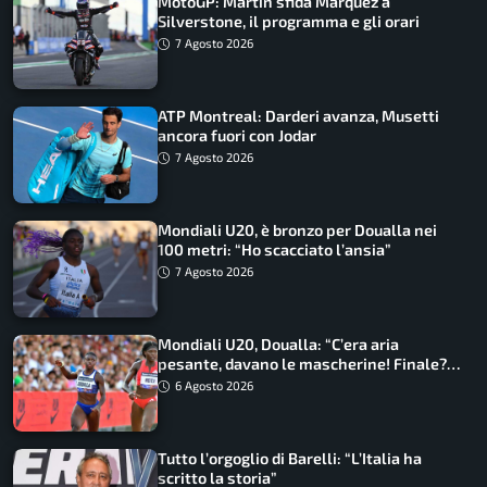
MotoGP: Martin sfida Marquez a
Silverstone, il programma e gli orari
7 Agosto 2026
ATP Montreal: Darderi avanza, Musetti
ancora fuori con Jodar
7 Agosto 2026
Mondiali U20, è bronzo per Doualla nei
100 metri: “Ho scacciato l’ansia”
7 Agosto 2026
Mondiali U20, Doualla: “C’era aria
pesante, davano le mascherine! Finale?
Non ho nulla da perdere”
6 Agosto 2026
Tutto l’orgoglio di Barelli: “L’Italia ha
scritto la storia”