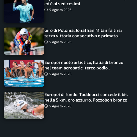
ed è ai sedicesimi
5 Agosto 2026
Giro di Polonia, Jonathan Milan fa tris:
terza vittoria consecutiva e primato
rafforzato
5 Agosto 2026
Europei nuoto artistico, Italia di bronzo
nel team acrobatic: terzo podio
consecutivo
5 Agosto 2026
Europei di fondo, Taddeucci concede il bis
nella 5 km: oro azzurro, Pozzobon bronzo
5 Agosto 2026