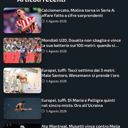
Calciomercato, Molina torna in Serie A:
affare fatto a cifre sorprendenti
5 Agosto 2026
Mondiali U20, Doualla non sbaglia e vince
la sua batteria sui 100 metri: quando si
disputano le finali
5 Agosto 2026
Europei, tuffi: Tocci settimo dai 3 metri.
Male Santoro, Wesemann si prende l’oro
5 Agosto 2026
Europei, tuffi: Di Maria e Pelligra quinti
nel sincro misto. Oro all’Ucraina
5 Agosto 2026
Atp Montreal, Musetti vince contro Meija