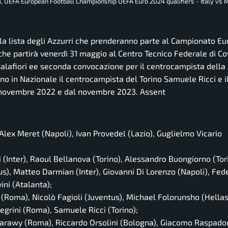
3, UEFA European Football Championship UEFA Euro 2024 qualifiers - Italy vs 
la lista degli Azzurri che prenderanno parte al Campionato E
he partirà venerdì 31 maggio al Centro Tecnico Federale di Co
Calafiori ee seconda convocazione per il centrocampista della
ano in Nazionale il centrocampista del Torino Samuele Ricci e i
al novembre 2022 e dal novembre 2023. Assent
lex Meret (Napoli), Ivan Provedel (Lazio), Guglielmo Vicario
 (Inter), Raoul Bellanova (Torino), Alessandro Buongiorno (Tor
s), Matteo Darmian (Inter), Giovanni Di Lorenzo (Napoli), Fed
ini (Atalanta);
e (Roma), Nicolò Fagioli (Juventus), Michael Folorunsho (Hella
legrini (Roma), Samuele Ricci (Torino);
arawy (Roma), Riccardo Orsolini (Bologna), Giacomo Raspadori