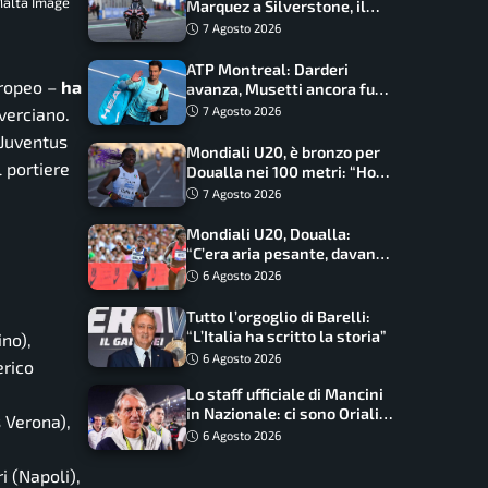
Malta Image
Marquez a Silverstone, il
programma e gli orari
7 Agosto 2026
ATP Montreal: Darderi
uropeo –
ha
avanza, Musetti ancora fuori
con Jodar
7 Agosto 2026
verciano.
 Juventus
Mondiali U20, è bronzo per
l portiere
Doualla nei 100 metri: “Ho
scacciato l’ansia”
7 Agosto 2026
Mondiali U20, Doualla:
“C’era aria pesante, davano
le mascherine! Finale? Non
6 Agosto 2026
ho nulla da perdere”
Tutto l’orgoglio di Barelli:
“L’Italia ha scritto la storia”
ino),
6 Agosto 2026
erico
Lo staff ufficiale di Mancini
in Nazionale: ci sono Oriali e
s Verona),
Bonucci, confermato un
6 Agosto 2026
ritorno
 (Napoli),