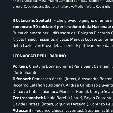
Photo LiveMedia/Massimiliano Carnabuci Bari, Italy, October 14, 202
shows: Coach Luciano Spalletti (Italia) LiveMedia - World Copyright
Il Ct Luciano Spalletti
– che giovedì 6 giugno diramerà 
convocato 30 calciatori per il raduno della Nazionale
c
Prima chiamata per il difensore del Bologna Riccardo 
Nicolò Fagioli; assente, invece, Manuel Locatelli. Torn
della Lazio Ivan Provedel, assenti rispettivamente d
I CONVOCATI PER IL RADUNO
Portieri:
Gianluigi Donnarumma (Paris Saint Germain), A
(Tottenham);
Difensori:
Francesco Acerbi (Inter), Alessandro Bastoni
Riccardo Calafiori (Bologna), Andrea Cambiaso (Juventu
Dimarco (Inter), Gianluca Mancini (Roma), Giorgio Scalv
Centrocampisti:
Nicolò Barella (Inter), Bryan Cristant
Davide Frattesi (Inter), Jorginho (Arsenal), Lorenzo Pel
Attaccanti:
Federico Chiesa (Juventus), Stephan El Sha