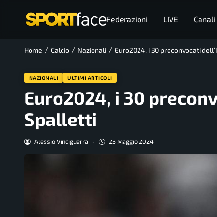
Federazioni
LIVE
Canali
/
/
/
Home
Calcio
Nazionali
Euro2024, i 30 preconvocati dell’It
NAZIONALI
ULTIMI ARTICOLI
Euro2024, i 30 preconvo
Spalletti
Alessio Vinciguerra
-
23 Maggio 2024