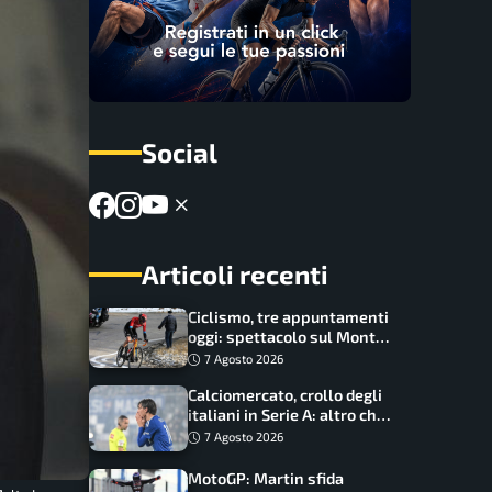
Social
Articoli recenti
Ciclismo, tre appuntamenti
oggi: spettacolo sul Mont
Ventoux, orari e come
7 Agosto 2026
vederli
Calciomercato, crollo degli
italiani in Serie A: altro che
svolta dopo il Mondiale
7 Agosto 2026
MotoGP: Martin sfida