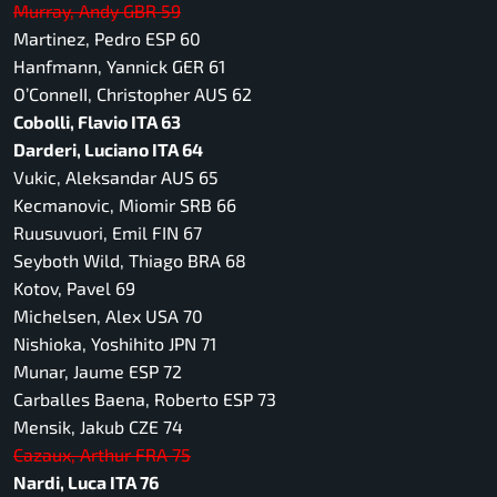
Murray, Andy GBR 59
Martinez, Pedro ESP 60
Hanfmann, Yannick GER 61
O’ConneII, Christopher AUS 62
Cobolli, Flavio ITA 63
Darderi, Luciano ITA 64
Vukic, Aleksandar AUS 65
Kecmanovic, Miomir SRB 66
Ruusuvuori, Emil FIN 67
Seyboth Wild, Thiago BRA 68
Kotov, Pavel 69
Michelsen, Alex USA 70
Nishioka, Yoshihito JPN 71
Munar, Jaume ESP 72
Carballes Baena, Roberto ESP 73
Mensik, Jakub CZE 74
Cazaux, Arthur FRA 75
Nardi, Luca ITA 76