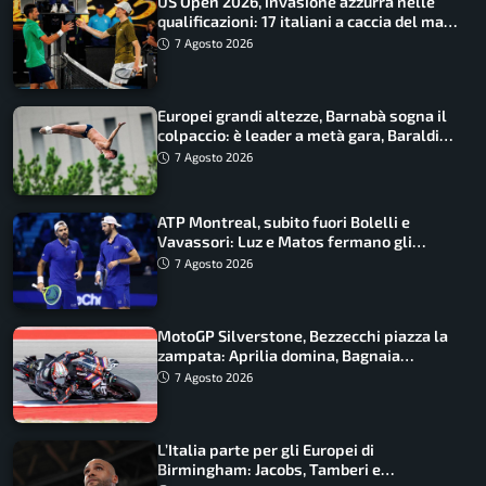
US Open 2026, invasione azzurra nelle
qualificazioni: 17 italiani a caccia del main
draw
7 Agosto 2026
Europei grandi altezze, Barnabà sogna il
colpaccio: è leader a metà gara, Baraldi
ancora in corsa
7 Agosto 2026
ATP Montreal, subito fuori Bolelli e
Vavassori: Luz e Matos fermano gli
azzurri
7 Agosto 2026
MotoGP Silverstone, Bezzecchi piazza la
zampata: Aprilia domina, Bagnaia
costretto al Q1
7 Agosto 2026
L’Italia parte per gli Europei di
Birmingham: Jacobs, Tamberi e