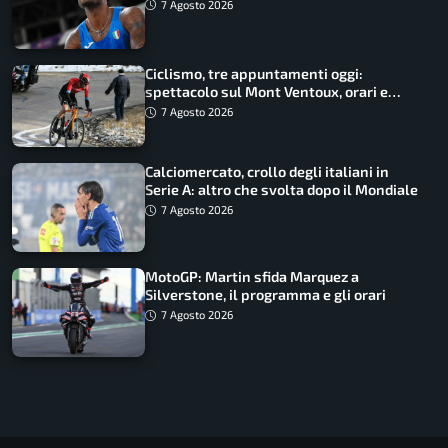
Battocletti guidano una spedizione
7 Agosto 2026
record
Ciclismo, tre appuntamenti oggi:
spettacolo sul Mont Ventoux, orari e
come vederli
7 Agosto 2026
Calciomercato, crollo degli italiani in
Serie A: altro che svolta dopo il Mondiale
7 Agosto 2026
MotoGP: Martin sfida Marquez a
Silverstone, il programma e gli orari
7 Agosto 2026