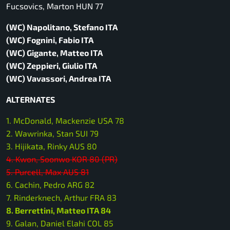
Fucsovics, Marton HUN 77
(WC) Napolitano, Stefano ITA
(WC) Fognini, Fabio ITA
(WC) Gigante, Matteo ITA
(WC) Zeppieri, Giulio ITA
(WC) Vavassori, Andrea ITA
ALTERNATES
1. McDonald, Mackenzie USA 78
2. Wawrinka, Stan SUI 79
3. Hijikata, Rinky AUS 80
4. Kwon, Soonwo KOR 80 (PR)
5. Purcell, Max AUS 81
6. Cachin, Pedro ARG 82
7. Rinderknech, Arthur FRA 83
8. Berrettini, Matteo ITA 84
9. Galan, Daniel Elahi COL 85