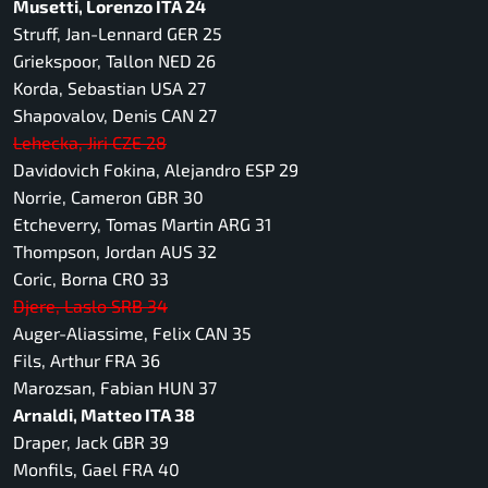
Musetti, Lorenzo ITA 24
Struff, Jan-Lennard GER 25
Griekspoor, Tallon NED 26
Korda, Sebastian USA 27
Shapovalov, Denis CAN 27
Lehecka, Jiri CZE 28
Davidovich Fokina, Alejandro ESP 29
Norrie, Cameron GBR 30
Etcheverry, Tomas Martin ARG 31
Thompson, Jordan AUS 32
Coric, Borna CRO 33
Djere, Laslo SRB 34
Auger-Aliassime, Felix CAN 35
Fils, Arthur FRA 36
Marozsan, Fabian HUN 37
Arnaldi, Matteo ITA 38
Draper, Jack GBR 39
Monfils, Gael FRA 40