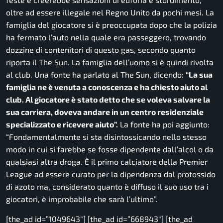
oltre ad essere illegale nel Regno Unito da pochi mesi. La
famiglia del giocatore si è preoccupata dopo che la polizia
ha fermato l’auto nella quale era passeggero, trovando
dozzine di contenitori di questo gas, secondo quanto
riporta il The Sun. La famiglia dell’uomo si è quindi rivolta
al club. Una fonte ha parlato al The Sun, dicendo:
“La sua
famiglia ne è venuta a conoscenza e ha chiesto aiuto al
club. Al giocatore è stato detto che se voleva salvare la
sua carriera, doveva andare in un centro residenziale
specializzato e ricevere aiuto”.
La fonte ha poi aggiunto:
“Fondamentalmente si sta disintossicando nello stesso
modo in cui si farebbe se fosse dipendente dall’alcol o da
qualsiasi altra droga. È il primo calciatore della Premier
League ad essere curato per la dipendenza dal protossido
di azoto ma, considerato quanto è diffuso il suo uso tra i
giocatori, è improbabile che sarà l’ultimo”.
[the_ad id=”1049643″] [the_ad id=”668943″] [the_ad