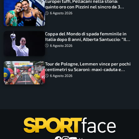
Europei tuffi, Pellacani nella storia:
quinto oro con Pizzini nel sincro da 3
metri
6 Agosto 2026
Coppa del Mondo di spada femminile in
Italia dopo 8 anni, Alberta Santuccio: “Il
lavoro dà sempre i suoi frutti”
6 Agosto 2026
Tour de Pologne, Lemmen vince per pochi
centimetri su Scaroni: maxi-caduta e
tappa accorciata
6 Agosto 2026