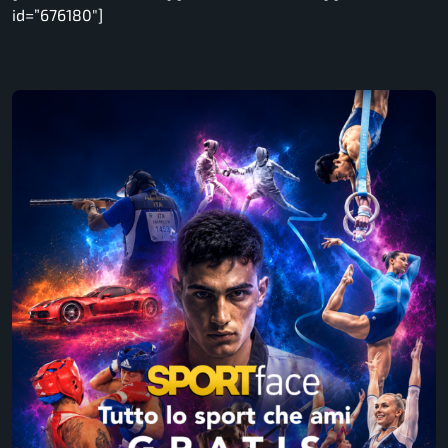
id=”676180″]