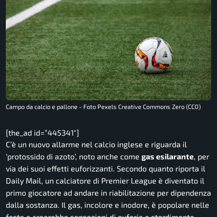
Campo da calcio e pallone - Foto Pexels Creative Commons Zero (CC0)
[the_ad id=”445341″]
C’è un nuovo allarme nel calcio inglese e riguarda il
‘protossido di azoto’, noto anche come
gas esilarante
, per
via dei suoi effetti euforizzanti. Secondo quanto riporta il
Daily Mail, un calciatore di Premier League è diventato il
primo giocatore ad andare in riabilitazione per dipendenza
dalla sostanza. Il gas, incolore e inodore, è popolare nelle
feste e creerebbe sensazioni di euforia e stordimento,