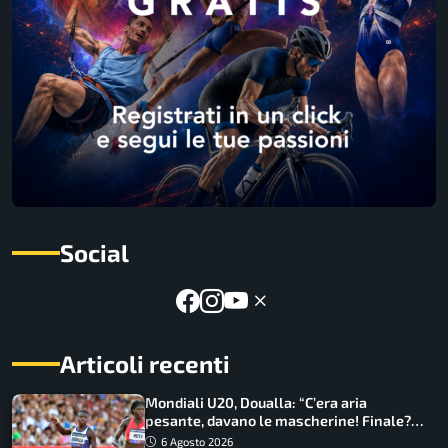
Social
Articoli recenti
Mondiali U20, Doualla: “C’era aria
pesante, davano le mascherine! Finale?
Non ho nulla da perdere”
6 Agosto 2026