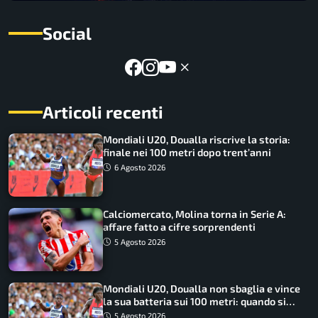
Social
Articoli recenti
Mondiali U20, Doualla riscrive la storia:
finale nei 100 metri dopo trent’anni
6 Agosto 2026
Calciomercato, Molina torna in Serie A:
affare fatto a cifre sorprendenti
5 Agosto 2026
Mondiali U20, Doualla non sbaglia e vince
la sua batteria sui 100 metri: quando si
disputano le finali
5 Agosto 2026