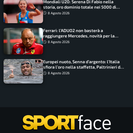
Mondiali U20: Serena Di Fabio nella
storia, oro dominio totale nei 5000 di
marcia
8 Agosto 2026
Ferrari: l’ADUO2 non basterà a
raggiungere Mercedes, novità per la
Macarena
8 Agosto 2026
Europei nuoto, Senna d’argento: l’Italia
sfiora l’oro nella staffetta, Paltrinieri da
urlo, il bilancio azzurro
8 Agosto 2026