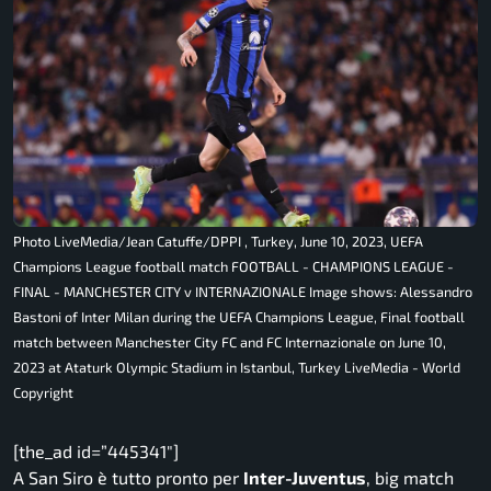
Photo LiveMedia/Jean Catuffe/DPPI , Turkey, June 10, 2023, UEFA
Champions League football match FOOTBALL - CHAMPIONS LEAGUE -
FINAL - MANCHESTER CITY v INTERNAZIONALE Image shows: Alessandro
Bastoni of Inter Milan during the UEFA Champions League, Final football
match between Manchester City FC and FC Internazionale on June 10,
2023 at Ataturk Olympic Stadium in Istanbul, Turkey LiveMedia - World
Copyright
[the_ad id=”445341″]
A San Siro è tutto pronto per
Inter-Juventus
, big match