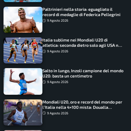
Paltrinieri nella storia: eguagliato il
record di medaglie di Federica Pellegrini
9 Agosto 2026
Italia sublime nei Mondiali U20 di
atletica: seconda dietro solo agli USA nel
medagliere
9 Agosto 2026
Salto in lungo, Inzoli campione del mondo
U20: basta un centimetro
9 Agosto 2026
Mondiali U20, oro e record del mondo per
l’Italia nella 4×100 mista: Doualla
straordinaria
9 Agosto 2026