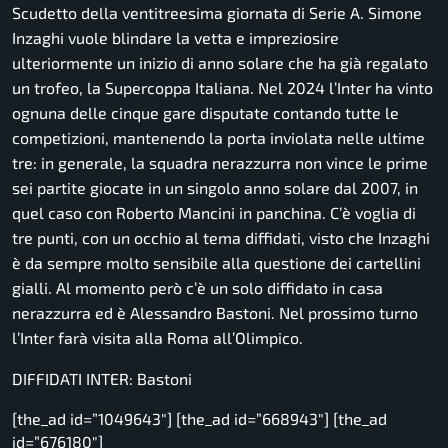
Scudetto della ventitreesima giornata di Serie A. Simone
Inzaghi vuole blindare la vetta e impreziosire
ulteriormente un inizio di anno solare che ha già regalato
un trofeo, la Supercoppa Italiana. Nel 2024 l’Inter ha vinto
ognuna delle cinque gare disputate contando tutte le
competizioni, mantenendo la porta inviolata nelle ultime
tre: in generale, la squadra nerazzurra non vince le prime
sei partite giocate in un singolo anno solare dal 2007, in
quel caso con Roberto Mancini in panchina. C’è voglia di
tre punti, con un occhio al tema diffidati, visto che Inzaghi
è da sempre molto sensibile alla questione dei cartellini
gialli. Al momento però c’è un solo diffidato in casa
nerazzurra ed è Alessandro Bastoni. Nel prossimo turno
l’Inter farà visita alla Roma all’Olimpico.
DIFFIDATI INTER: Bastoni
[the_ad id=”1049643″] [the_ad id=”668943″] [the_ad
id=”676180″]