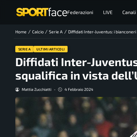
Federazioni
LIVE
Canali
/
/
/
Home
Calcio
Serie A
Diffidati Inter-Juventus: i bianconeri
SERIE A
ULTIMI ARTICOLI
Diffidati Inter-Juventus
squalifica in vista dell
Mattia Zucchiatti
-
4 Febbraio 2024