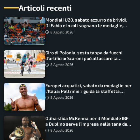
Articoli recenti
Mondiali U20, sabato azzurro da brividi:
Di Fabio e Inzoli sognano le medaglie,
Castellani e Succo in finale
8 Agosto 2026
Giro di Polonia, sesta tappa da fuochi
d’artificio: Scaroni può attaccare la
maglia di Lemmen
8 Agosto 2026
Europei acquatici, sabato da medaglie per
l’Italia: Paltrinieri guida la staffetta,
Barnabà sogna l’oro dalle grandi altezze
8 Agosto 2026
Oliha sfida McKenna per il Mondiale IBF:
a Dublino serve l’impresa nella tana del
lupo
8 Agosto 2026