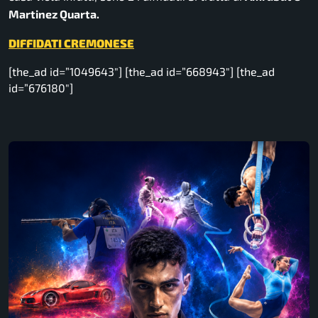
Martinez Quarta.
DIFFIDATI CREMONESE
[the_ad id=”1049643″] [the_ad id=”668943″] [the_ad
id=”676180″]