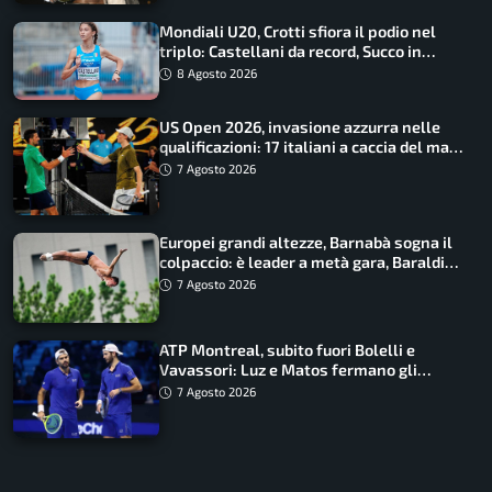
Mondiali U20, Crotti sfiora il podio nel
triplo: Castellani da record, Succo in
finale
8 Agosto 2026
US Open 2026, invasione azzurra nelle
qualificazioni: 17 italiani a caccia del main
draw
7 Agosto 2026
Europei grandi altezze, Barnabà sogna il
colpaccio: è leader a metà gara, Baraldi
ancora in corsa
7 Agosto 2026
ATP Montreal, subito fuori Bolelli e
Vavassori: Luz e Matos fermano gli
azzurri
7 Agosto 2026