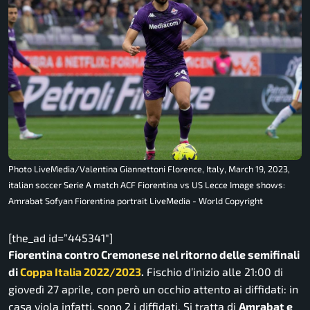
Photo LiveMedia/Valentina Giannettoni Florence, Italy, March 19, 2023,
italian soccer Serie A match ACF Fiorentina vs US Lecce Image shows:
Amrabat Sofyan Fiorentina portrait LiveMedia - World Copyright
[the_ad id=”445341″]
Fiorentina contro Cremonese nel ritorno delle semifinali
di
Coppa Italia 2022/2023
.
Fischio d’inizio alle 21:00 di
giovedì 27 aprile, con però un occhio attento ai diffidati: in
casa viola infatti, sono 2 i diffidati. Si tratta di
Amrabat e