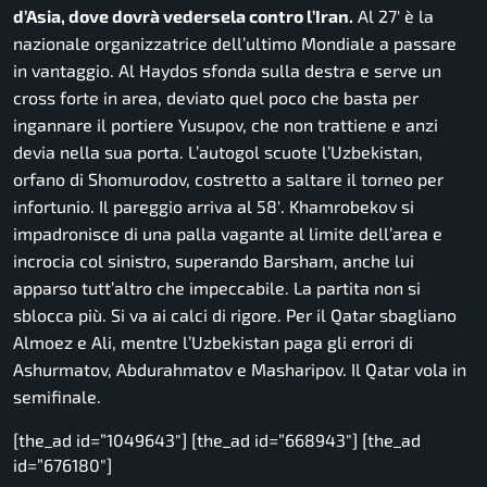
d’Asia, dove dovrà vedersela contro l’Iran.
Al 27′ è la
nazionale organizzatrice dell’ultimo Mondiale a passare
in vantaggio. Al Haydos sfonda sulla destra e serve un
cross forte in area, deviato quel poco che basta per
ingannare il portiere Yusupov, che non trattiene e anzi
devia nella sua porta. L’autogol scuote l’Uzbekistan,
orfano di Shomurodov, costretto a saltare il torneo per
infortunio. Il pareggio arriva al 58′. Khamrobekov si
impadronisce di una palla vagante al limite dell’area e
incrocia col sinistro, superando Barsham, anche lui
apparso tutt’altro che impeccabile. La partita non si
sblocca più. Si va ai calci di rigore. Per il Qatar sbagliano
Almoez e Ali, mentre l’Uzbekistan paga gli errori di
Ashurmatov, Abdurahmatov e Masharipov. Il Qatar vola in
semifinale.
[the_ad id=”1049643″] [the_ad id=”668943″] [the_ad
id=”676180″]