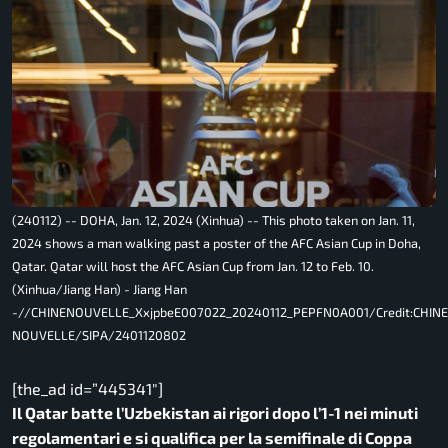
(240112) -- DOHA, Jan. 12, 2024 (Xinhua) -- This photo taken on Jan. 11,
2024 shows a man walking past a poster of the AFC Asian Cup in Doha,
Qatar. Qatar will host the AFC Asian Cup from Jan. 12 to Feb. 10.
(Xinhua/Jiang Han) - Jiang Han
-//CHINENOUVELLE_XxjpbeE007022_20240112_PEPFN0A001/Credit:CHINE
NOUVELLE/SIPA/2401120802
[the_ad id=”445341″]
Il Qatar batte l’Uzbekistan ai rigori dopo l’1-1 nei minuti
regolamentari e si qualifica per la semifinale di Coppa