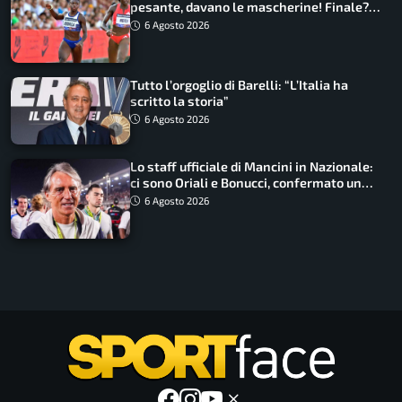
pesante, davano le mascherine! Finale?
Non ho nulla da perdere”
6 Agosto 2026
Tutto l’orgoglio di Barelli: “L’Italia ha
scritto la storia”
6 Agosto 2026
Lo staff ufficiale di Mancini in Nazionale:
ci sono Oriali e Bonucci, confermato un
ritorno
6 Agosto 2026