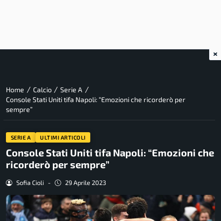
×
/
/
/
Home
Calcio
Serie A
Console Stati Uniti tifa Napoli: “Emozioni che ricorderò per
sempre”
SERIE A
ULTIMI ARTICOLI
Console Stati Uniti tifa Napoli: “Emozioni che
ricorderò per sempre”
Sofia Cioli
-
29 Aprile 2023