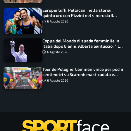
Europei tuffi, Pellacani nella storia:
quinto oro con Pizzini nel sincro da 3
metri
6 Agosto 2026
Coppa del Mondo di spada femminile in
Italia dopo 8 anni, Alberta Santuccio: “Il
lavoro dà sempre i suoi frutti”
6 Agosto 2026
Tour de Pologne, Lemmen vince per pochi
centimetri su Scaroni: maxi-caduta e
tappa accorciata
6 Agosto 2026