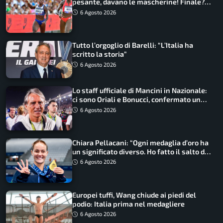
pesante, davano le mascherine! Finale?
Non ho nulla da perdere”
6 Agosto 2026
Tutto l’orgoglio di Barelli: “L’Italia ha
scritto la storia”
6 Agosto 2026
Lo staff ufficiale di Mancini in Nazionale:
ci sono Oriali e Bonucci, confermato un
ritorno
6 Agosto 2026
Chiara Pellacani: “Ogni medaglia d’oro ha
un significato diverso. Ho fatto il salto di
qualità”
6 Agosto 2026
Europei tuffi, Wang chiude ai piedi del
podio: Italia prima nel medagliere
6 Agosto 2026