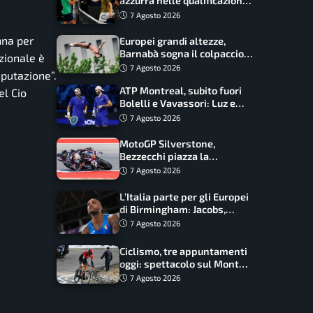
azzurra nelle qualificazioni:
17 italiani a caccia del main
7 Agosto 2026
draw
nna per
Europei grandi altezze,
Barnabà sogna il colpaccio:
zionale è
è leader a metà gara, Baraldi
7 Agosto 2026
putazione”.
ancora in corsa
ATP Montreal, subito fuori
el Cio
Bolelli e Vavassori: Luz e
Matos fermano gli azzurri
7 Agosto 2026
MotoGP Silverstone,
Bezzecchi piazza la
zampata: Aprilia domina,
7 Agosto 2026
Bagnaia costretto al Q1
L’Italia parte per gli Europei
di Birmingham: Jacobs,
Tamberi e Battocletti
7 Agosto 2026
guidano una spedizione
record
Ciclismo, tre appuntamenti
oggi: spettacolo sul Mont
Ventoux, orari e come
7 Agosto 2026
vederli