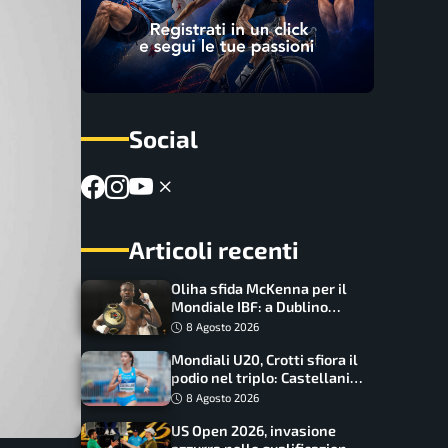
Social
Articoli recenti
Oliha sfida McKenna per il
Mondiale IBF: a Dublino
serve l’impresa nella tana
8 Agosto 2026
del lupo
Mondiali U20, Crotti sfiora il
podio nel triplo: Castellani
da record, Succo in finale
8 Agosto 2026
US Open 2026, invasione