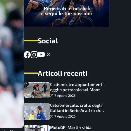
Social
Articoli recenti
Ciclismo, tre appuntamenti
oggi: spettacolo sul Mont
Ventoux, orari e come
7 Agosto 2026
vederli
Calciomercato, crollo degli
italiani in Serie A: altro che
svolta dopo il Mondiale
7 Agosto 2026
MotoGP: Martin sfida