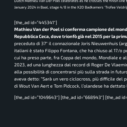
Dutch Mathieu Van Der Poel celebrates as he crosses the finish line 
January 2024 in Baal, stage 4/8 in the X2O Badkamers 'Trofee Vel
[the_ad id=”445341″]
Mathieu Van der Poel si conferma campione del mondo e
Repubblica Ceca, dove trionfò già nel 2015 per la prim
preceduto di 37″ il connazionale Joris Nieuwenhuis (arg
italiani è stato Filippo Fontana, che ha chiuso al 17/o 
cui ha preso parte, fra Coppa del mondo, Mondiale e alt
2023, ad una lunghezza dal record di Roger De Vlaemin
alla possibilità di concentrarsi più sulla strada in futur
aveva detto: “Sarà un vero ciclocross, più difficile de
di Wout Van Aert e Tom Pidcock, l’olandese ha dettato 
[the_ad id=”1049643″] [the_ad id=”668943″] [the_ad id