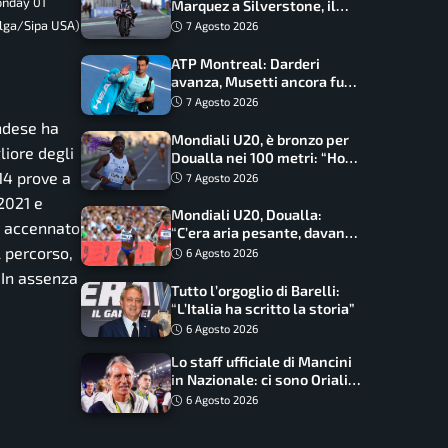
onday 01
Marquez a Silverstone, il
programma e gli orari
elga/Sipa USA)
7 Agosto 2026
ATP Montreal: Darderi
avanza, Musetti ancora fuori
con Jodar
7 Agosto 2026
andese ha
Mondiali U20, è bronzo per
liore degli
Doualla nei 100 metri: “Ho
scacciato l’ansia”
 14 prove a
7 Agosto 2026
 2021 e
Mondiali U20, Doualla:
a accennato
“C’era aria pesante, davano
le mascherine! Finale? Non
l percorso,
6 Agosto 2026
ho nulla da perdere”
 In assenza
Tutto l’orgoglio di Barelli:
“L’Italia ha scritto la storia”
6 Agosto 2026
Lo staff ufficiale di Mancini
in Nazionale: ci sono Oriali e
Bonucci, confermato un
6 Agosto 2026
ritorno