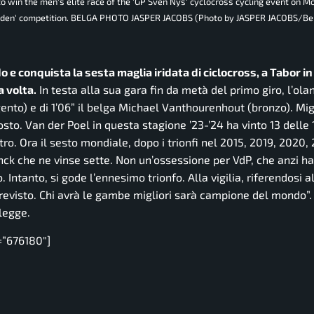
to win the men's elite race of the 'GP Sven Nys' cyclocross cycling event on M
drijden' competition. BELGA PHOTO JASPER JACOBS (Photo by JASPER JACOBS/B
 conquista la sesta maglia iridata di ciclocross, a Tabor in
a volta.
In testa alla sua gara fin da metà del primo giro, l’ol
ento) e di 1’06” il belga Michael Vanthourenhout (bronzo). Mig
posto. Van der Poel in questa stagione ’23-’24 ha vinto 13 delle
ro. Ora il sesto mondiale, dopo i trionfi nel 2015, 2019, 2020,
ck che ne vinse sette. Non un’ossessione per VdP, che anzi h
o. Intanto, si gode l’ennesimo trionfo. Alla vigilia, riferendosi a
l previsto. Chi avrà le gambe migliori sarà campione del mondo”.
legge.
=”676180″]