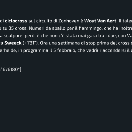
 di
ciclocross
sul circuito di Zonhoven è
Wout Van Aert
. Il tal
io su 35 cross. Numeri da sballo per il fiammingo, che ha inoltr
 fa scalpore, però, è che non c’è stata mai gara tra i due, con V
lga
Sweeck
(+1’31”). Ora una settimana di stop prima del cross 
rheide, in programma il 5 febbraio, che vedrà riaccendersi il d
=”676180″]