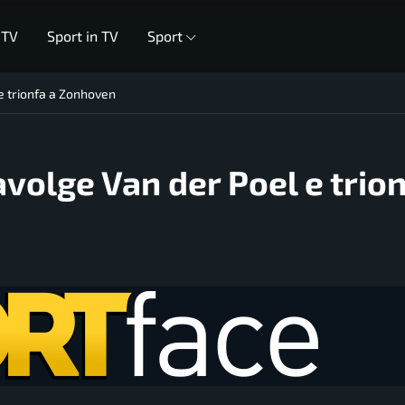
 TV
Sport in TV
Sport
 e trionfa a Zonhoven
avolge Van der Poel e trion