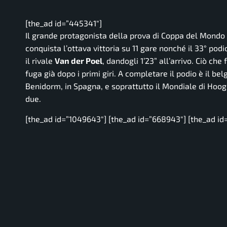
[the_ad id=”445341″]
Il grande protagonista della prova di Coppa del Mondo
conquista l’ottava vittoria su 11 gare nonché il 33° pod
il rivale
Van der Poel
, dandogli 1’23” all’arrivo. Ciò che
fuga già dopo i primi giri. A completare il podio è il be
Benidorm, in Spagna, e soprattutto il Mondiale di Hooge
due.
[the_ad id=”1049643″] [the_ad id=”668943″] [the_ad id