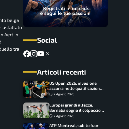
ento belga
e asfaltato
an Aert in
Social
di
uello tra i
Articoli recenti
US Open 2026, invasione
azzurra nelle qualificazioni:
17 italiani a caccia del main
7 Agosto 2026
draw
Europei grandi altezze,
Barnabà sogna il colpaccio:
è leader a metà gara, Baraldi
7 Agosto 2026
ancora in corsa
ATP Montreal, subito fuori