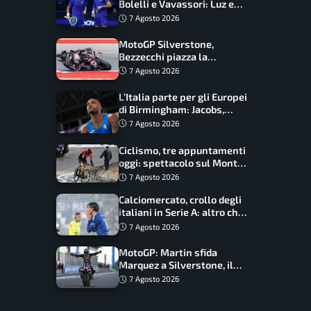
Bolelli e Vavassori: Luz e
Matos fermano gli azzurri
7 Agosto 2026
MotoGP Silverstone,
Bezzecchi piazza la
zampata: Aprilia domina,
7 Agosto 2026
Bagnaia costretto al Q1
L’Italia parte per gli Europei
di Birmingham: Jacobs,
Tamberi e Battocletti
7 Agosto 2026
guidano una spedizione
record
Ciclismo, tre appuntamenti
oggi: spettacolo sul Mont
Ventoux, orari e come
7 Agosto 2026
vederli
Calciomercato, crollo degli
italiani in Serie A: altro che
svolta dopo il Mondiale
7 Agosto 2026
MotoGP: Martin sfida
Marquez a Silverstone, il
programma e gli orari
7 Agosto 2026