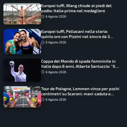
Europei tuffi, Wang chiude ai piedi del
podio: Italia prima nel medagliere
6 Agosto 2026
Europei tuffi, Pellacani nella storia:
quinto oro con Pizzini nel sincro da 3
metri
6 Agosto 2026
Coppa del Mondo di spada femminile in
Italia dopo 8 anni, Alberta Santuccio: “Il
lavoro dà sempre i suoi frutti”
6 Agosto 2026
Tour de Pologne, Lemmen vince per pochi
centimetri su Scaroni: maxi-caduta e
tappa accorciata
6 Agosto 2026