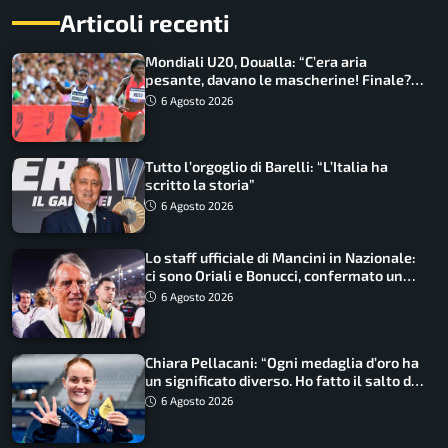
Articoli recenti
Mondiali U20, Doualla: “C’era aria
pesante, davano le mascherine! Finale?
Non ho nulla da perdere”
6 Agosto 2026
Tutto l’orgoglio di Barelli: “L’Italia ha
scritto la storia”
6 Agosto 2026
Lo staff ufficiale di Mancini in Nazionale:
ci sono Oriali e Bonucci, confermato un
ritorno
6 Agosto 2026
Chiara Pellacani: “Ogni medaglia d’oro ha
un significato diverso. Ho fatto il salto di
qualità”
6 Agosto 2026