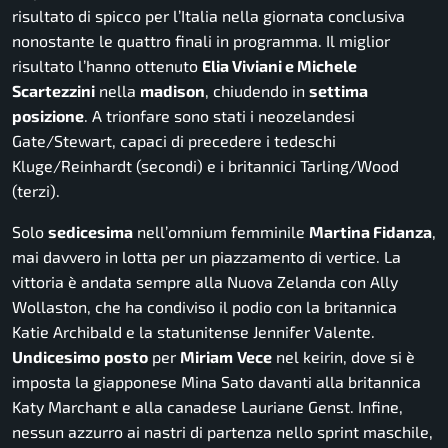
risultato di spicco per l’Italia nella giornata conclusiva
nonostante le quattro finali in programma. Il miglior
risultato l’hanno ottenuto
Elia Viviani e Michele
Scartezzini
nella
madison
, chiudendo in
settima
posizione
. A trionfare sono stati i neozelandesi
Gate/Stewart, capaci di precedere i tedeschi
Kluge/Reinhardt (secondi) e i britannici Tarling/Wood
(terzi).
Solo
sedicesima
nell’omnium femminile
Martina Fidanza
,
mai davvero in lotta per un piazzamento di vertice. La
vittoria è andata sempre alla Nuova Zelanda con Ally
Wollaston, che ha condiviso il podio con la britannica
Katie Archibald e la statunitense Jennifer Valente.
Undicesimo
posto
per
Miriam
Vece
nel keirin, dove si è
imposta la giapponese Mina Sato davanti alla britannica
Katy Marchant e alla canadese Lauriane Genst. Infine,
nessun azzurro ai nastri di partenza nello sprint maschile,