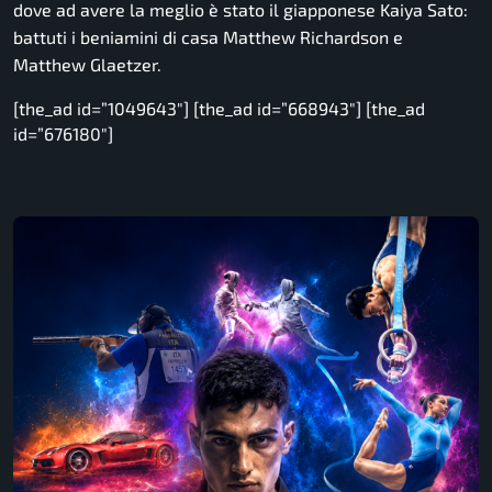
dove ad avere la meglio è stato il giapponese Kaiya Sato:
battuti i beniamini di casa Matthew Richardson e
Matthew Glaetzer.
[the_ad id=”1049643″] [the_ad id=”668943″] [the_ad
id=”676180″]