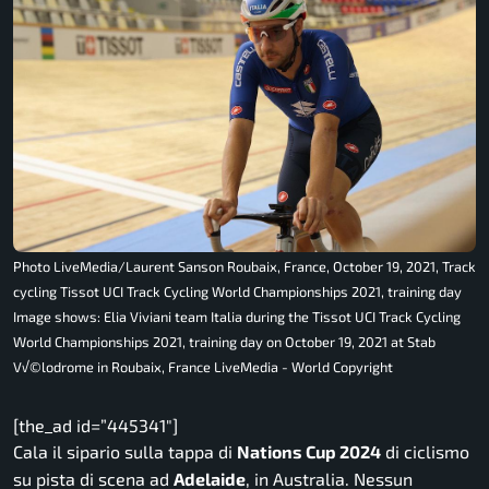
Photo LiveMedia/Laurent Sanson Roubaix, France, October 19, 2021, Track
cycling Tissot UCI Track Cycling World Championships 2021, training day
Image shows: Elia Viviani team Italia during the Tissot UCI Track Cycling
World Championships 2021, training day on October 19, 2021 at Stab
V√©lodrome in Roubaix, France LiveMedia - World Copyright
[the_ad id=”445341″]
Cala il sipario sulla tappa di
Nations Cup 2024
di ciclismo
su pista di scena ad
Adelaide
, in Australia. Nessun