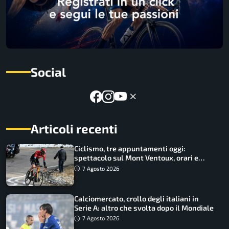
Social
Articoli recenti
Ciclismo, tre appuntamenti oggi:
spettacolo sul Mont Ventoux, orari e
come vederli
7 Agosto 2026
Calciomercato, crollo degli italiani in
Serie A: altro che svolta dopo il Mondiale
7 Agosto 2026