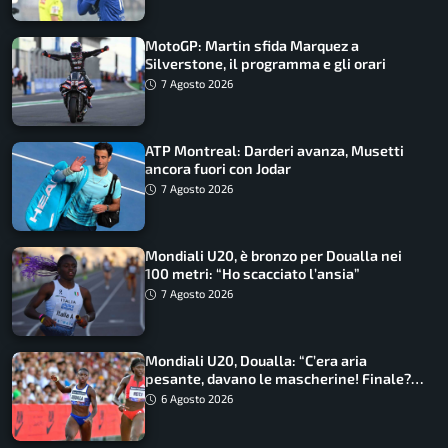
MotoGP: Martin sfida Marquez a
Silverstone, il programma e gli orari
7 Agosto 2026
ATP Montreal: Darderi avanza, Musetti
ancora fuori con Jodar
7 Agosto 2026
Mondiali U20, è bronzo per Doualla nei
100 metri: “Ho scacciato l’ansia”
7 Agosto 2026
Mondiali U20, Doualla: “C’era aria
pesante, davano le mascherine! Finale?
Non ho nulla da perdere”
6 Agosto 2026