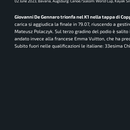
02 June 2023, Bavaria, Augsburg: Canoe/Slalom: World Cup, Kayak Sing
Giovanni De Gennaro trionfa nel K1 nella tappa di Co
carica si aggiudica la finale in 79.07, riuscendo a gest
Mateusz Polaczyk. Sul terzo gradino del podio è salito i
andato invece alla francese Emma Vuitton, che ha prece
Subito fuori nelle qualificazioni le italiane: 33esima C