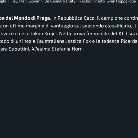
le, Final, Men. Giovanni De Gennaro (Italy) in action. Photo: Sven Hoppe/dpa
ppa del Mondo di Praga
, in Repubblica Ceca. Il campione contin
ire un ottimo margine di vantaggio sul seecondo classificato, il
nvece il ceco Jakub Krejci. Nella prova femminile del K1 il suc
do di un’inezia l’australiana Jessica Fox e la tedesca Ricarda
hiara Sabattini, 47esima Stefanie Horn.