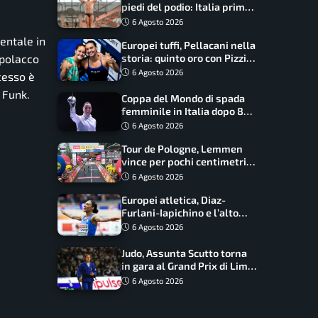
piedi del podio: Italia prima
nel medagliere
6 Agosto 2026
entale in
Europei tuffi, Pellacani nella
storia: quinto oro con Pizzini
 polacco
nel sincro da 3 metri
6 Agosto 2026
cesso è
 Funk.
Coppa del Mondo di spada
femminile in Italia dopo 8
anni, Alberta Santuccio: “Il
6 Agosto 2026
lavoro dà sempre i suoi
Tour de Pologne, Lemmen
frutti”
vince per pochi centimetri
su Scaroni: maxi-caduta e
6 Agosto 2026
tappa accorciata
Europei atletica, Diaz-
Furlani-Iapichino e l’alto
azzurro: l’Italia sogna nei
6 Agosto 2026
salti
Judo, Assunta Scutto torna
in gara al Grand Prix di Lima:
17 azzurri convocati
6 Agosto 2026