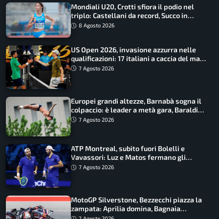
Mondiali U20, Crotti sfiora il podio nel
triplo: Castellani da record, Succo in
finale
8 Agosto 2026
US Open 2026, invasione azzurra nelle
qualificazioni: 17 italiani a caccia del main
draw
7 Agosto 2026
Europei grandi altezze, Barnabà sogna il
colpaccio: è leader a metà gara, Baraldi
ancora in corsa
7 Agosto 2026
ATP Montreal, subito fuori Bolelli e
Vavassori: Luz e Matos fermano gli
azzurri
7 Agosto 2026
MotoGP Silverstone, Bezzecchi piazza la
zampata: Aprilia domina, Bagnaia
costretto al Q1
7 Agosto 2026