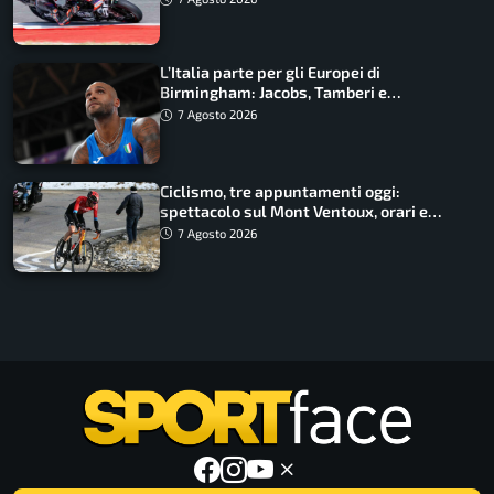
L’Italia parte per gli Europei di
Birmingham: Jacobs, Tamberi e
Battocletti guidano una spedizione
7 Agosto 2026
record
Ciclismo, tre appuntamenti oggi:
spettacolo sul Mont Ventoux, orari e
come vederli
7 Agosto 2026