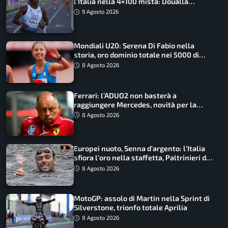
l’Italia nella 4×100 mista: Doualla
straordinaria
9 Agosto 2026
Mondiali U20: Serena Di Fabio nella
storia, oro dominio totale nei 5000 di
marcia
8 Agosto 2026
Ferrari: l’ADUO2 non basterà a
raggiungere Mercedes, novità per la
Macarena
8 Agosto 2026
Europei nuoto, Senna d’argento: l’Italia
sfiora l’oro nella staffetta, Paltrinieri da
urlo, il bilancio azzurro
8 Agosto 2026
MotoGP: assolo di Martin nella Sprint di
Silverstone, trionfo totale Aprilia
8 Agosto 2026