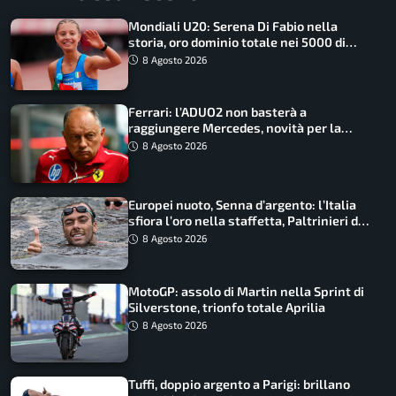
Mondiali U20: Serena Di Fabio nella
storia, oro dominio totale nei 5000 di
marcia
8 Agosto 2026
Ferrari: l’ADUO2 non basterà a
raggiungere Mercedes, novità per la
Macarena
8 Agosto 2026
Europei nuoto, Senna d’argento: l’Italia
sfiora l’oro nella staffetta, Paltrinieri da
urlo, il bilancio azzurro
8 Agosto 2026
MotoGP: assolo di Martin nella Sprint di
Silverstone, trionfo totale Aprilia
8 Agosto 2026
Tuffi, doppio argento a Parigi: brillano