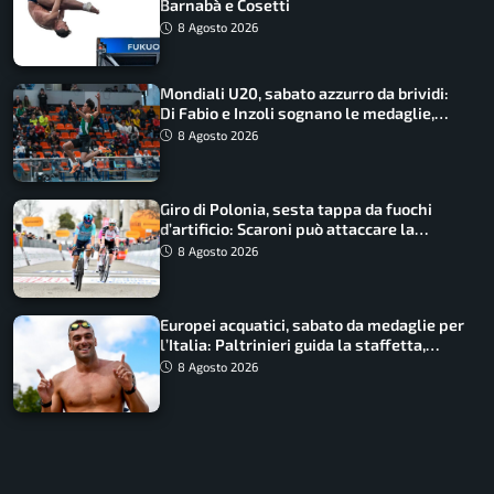
Barnabà e Cosetti
8 Agosto 2026
Mondiali U20, sabato azzurro da brividi:
Di Fabio e Inzoli sognano le medaglie,
Castellani e Succo in finale
8 Agosto 2026
Giro di Polonia, sesta tappa da fuochi
d’artificio: Scaroni può attaccare la
maglia di Lemmen
8 Agosto 2026
Europei acquatici, sabato da medaglie per
l’Italia: Paltrinieri guida la staffetta,
Barnabà sogna l’oro dalle grandi altezze
8 Agosto 2026