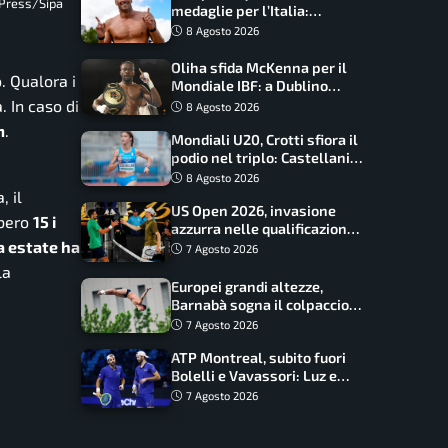
 Press/Sipa
medaglie per l’Italia:
Paltrinieri guida la staffetta,
8 Agosto 2026
Barnabà sogna l’oro dalle
grandi altezze
Oliha sfida McKenna per il
. Qualora i
Mondiale IBF: a Dublino
serve l’impresa nella tana
 In caso di
8 Agosto 2026
del lupo
m
.
Mondiali U20, Crotti sfiora il
podio nel triplo: Castellani
da record, Succo in finale
8 Agosto 2026
, il
US Open 2026, invasione
bbero
15 i
azzurra nelle qualificazioni:
sa estate ha
17 italiani a caccia del main
7 Agosto 2026
draw
la
Europei grandi altezze,
Barnabà sogna il colpaccio:
è leader a metà gara, Baraldi
7 Agosto 2026
ancora in corsa
ATP Montreal, subito fuori
Bolelli e Vavassori: Luz e
Matos fermano gli azzurri
7 Agosto 2026