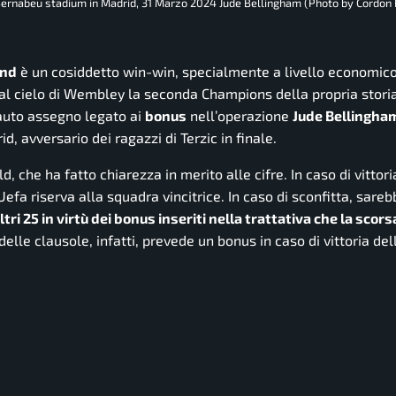
o Bernabeu stadium in Madrid, 31 Marzo 2024 Jude Bellingham (Photo by Cordon
und
è un cosiddetto
win-win
, specialmente a livello economico
al cielo di Wembley la seconda Champions della propria storia.
lauto assegno legato ai
bonus
nell’operazione
Jude Bellingha
, avversario dei ragazzi di Terzic in finale.
ld
, che ha fatto chiarezza in merito alle cifre. In caso di vittoria
l’Uefa riserva alla squadra vincitrice. In caso di sconfitta, sare
ltri 25 in virtù dei bonus inseriti nella trattativa che la scor
delle clausole, infatti, prevede un bonus in caso di vittoria del