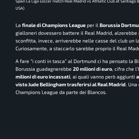
Spain La Liga soccer match Real Madrid vs Athletic Club at Santiag
USA)
La
finale di Champions League
per il
Borussia Dortm
gialloneri dovessero battere il Real Madrid, alzerebbe 
sconfitta, invece, arriverebbe nelle casse del club un 
Curiosamente, a staccarlo sarebbe proprio il Real Madrid
A fare “i conti in tasca” al Dortmund ci ha pensato la
Bi
Borussia guadagnerebbe
20 milioni di euro
, cifra che 
milioni di euro incassati
, ai quali vanno però aggiunti
a
visto Jude Bellingham trasferirsi al Real Madrid
. Una 
Champions League da parte dei
Blancos
.