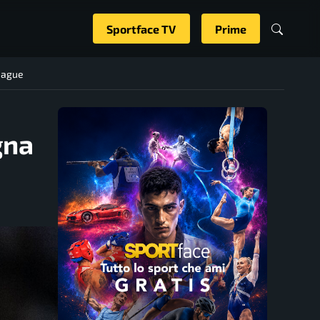
Sportface TV
Prime
eague
gna