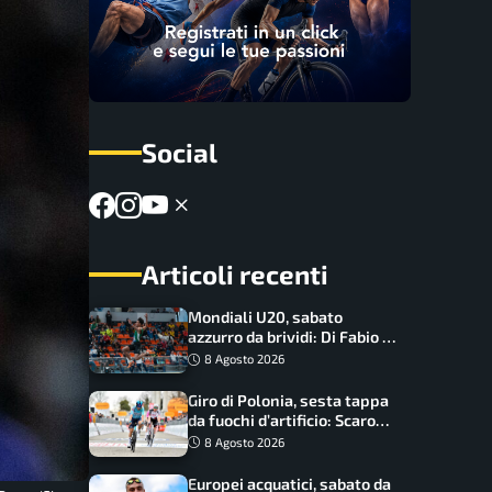
Social
Articoli recenti
Mondiali U20, sabato
azzurro da brividi: Di Fabio e
Inzoli sognano le medaglie,
8 Agosto 2026
Castellani e Succo in finale
Giro di Polonia, sesta tappa
da fuochi d’artificio: Scaroni
può attaccare la maglia di
8 Agosto 2026
Lemmen
Europei acquatici, sabato da