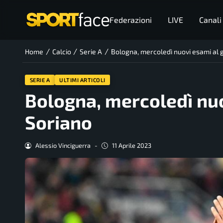
Federazioni
LIVE
Canali
/
/
/
Home
Calcio
Serie A
Bologna, mercoledì nuovi esami al 
SERIE A
ULTIMI ARTICOLI
Bologna, mercoledì nuo
Soriano
Alessio Vinciguerra
-
11 Aprile 2023