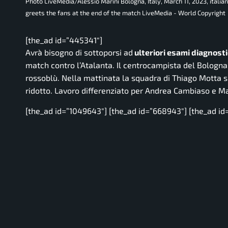
Photo LiveMedia/Alessio Marini Bologna, Italy, March 11, 2023, itali
greets the fans at the end of the match LiveMedia - World Copyright
[the_ad id=”445341″]
Avrà bisogno di sottoporsi ad
ulteriori esami diagnost
match contro l’Atalanta. Il centrocampista del Bologna
rossoblù.
Nella mattinata la squadra di Thiago Motta si 
ridotto.
Lavoro differenziato per Andrea Cambiaso e Ma
[the_ad id=”1049643″] [the_ad id=”668943″] [the_ad id