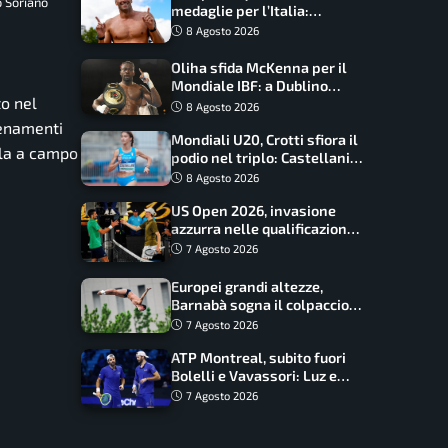
o Soriano
medaglie per l’Italia:
Paltrinieri guida la staffetta,
8 Agosto 2026
Barnabà sogna l’oro dalle
grandi altezze
Oliha sfida McKenna per il
Mondiale IBF: a Dublino
to nel
serve l’impresa nella tana
8 Agosto 2026
del lupo
lenamenti
Mondiali U20, Crotti sfiora il
lla a campo
podio nel triplo: Castellani
da record, Succo in finale
8 Agosto 2026
US Open 2026, invasione
azzurra nelle qualificazioni:
17 italiani a caccia del main
7 Agosto 2026
draw
Europei grandi altezze,
Barnabà sogna il colpaccio:
è leader a metà gara, Baraldi
7 Agosto 2026
ancora in corsa
ATP Montreal, subito fuori
Bolelli e Vavassori: Luz e
Matos fermano gli azzurri
7 Agosto 2026