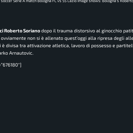
an soccer Serie A match Bologna FC vs SS Lazio Image shows: Bologna's Robert
ici Roberto Soriano
dopo il trauma distorsivo al ginocchio pati
 ovviamente non si è allenato quest’oggi alla ripresa degli al
è divisa tra attivazione atletica, lavoro di possesso e partite
rko Arnautovic.
=”676180″]