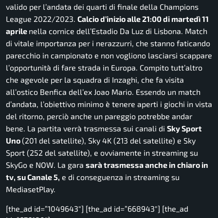
valido per l’andata dei quarti di finale della Champions
League 2022/2023.
Calcio d’inizio alle 21:00 di martedì 11
aprile
nella cornice dell’Estadio Da Luz di Lisbona. Match
di vitale importanza per i nerazzurri, che stanno faticando
parecchio in campionato e non vogliono lasciarsi scappare
l’opportunità di fare strada in Europa. Compito tutt’altro
che agevole per la squadra di Inzaghi, che fa visita
all’ostico Benfica dell’ex Joao Mario. Essendo un match
d’andata, l’obiettivo minimo è tenere aperti i giochi in vista
del ritorno, perciò anche un pareggio potrebbe andar
bene. La partita verrà trasmessa sui canali di
Sky Sport
Uno
(201 del satellite), Sky 4K (213 del satellite) e Sky
Sport (252 del satellite), e ovviamente in streaming su
SkyGo e NOW. La gara
sarà trasmessa anche in chiaro in
tv, su Canale 5,
e di conseguenza in streaming su
MediasetPlay.
[the_ad id=”1049643″] [the_ad id=”668943″] [the_ad