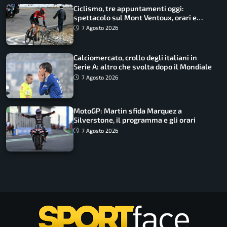
Ciclismo, tre appuntamenti oggi:
spettacolo sul Mont Ventoux, orari e
come vederli
7 Agosto 2026
Calciomercato, crollo degli italiani in
Serie A: altro che svolta dopo il Mondiale
7 Agosto 2026
MotoGP: Martin sfida Marquez a
Silverstone, il programma e gli orari
7 Agosto 2026