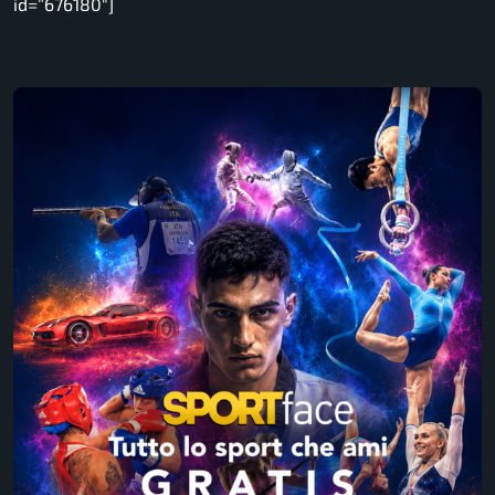
id=”676180″]