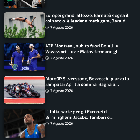
Europei grandi altezze, Barnabà sogna il
colpaccio: è leader a metà gara, Baraldi
ancora in corsa
7 Agosto 2026
ATP Montreal, subito fuori Bolelli e
Vavassori: Luz e Matos fermano gli
azzurri
7 Agosto 2026
MotoGP Silverstone, Bezzecchi piazza la
zampata: Aprilia domina, Bagnaia
costretto al Q1
7 Agosto 2026
L’Italia parte per gli Europei di
Birmingham: Jacobs, Tamberi e
Battocletti guidano una spedizione
7 Agosto 2026
record