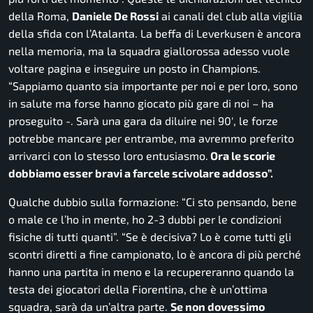
della Roma,
Daniele De Rossi
ai canali del club alla vigilia
della sfida con l’Atalanta. La beffa di Leverkusen è ancora
nella memoria, ma la squadra giallorossa adesso vuole
voltare pagina e inseguire un posto in Champions.
“Sappiamo quanto sia importante per noi e per loro, sono
in salute ma forse hanno giocato più gare di noi
– ha
proseguito -.
Sarà una gara da diluire nei 90′, le forze
potrebbe mancare per entrambe, ma avremmo preferito
arrivarci con lo stesso loro entusiasmo.
Ora le scorie
dobbiamo esser bravi a farcele scivolare addosso”.
Qualche dubbio sulla formazione:
“Ci sto pensando, bene
o male ce l’ho in mente, ho 2-3 dubbi per le condizioni
fisiche di tutti quanti”. “Se è decisiva? Lo è come tutti gli
scontri diretti a fine campionato, lo è ancora di più perché
hanno una partita in meno e la recupereranno quando la
testa dei giocatori della Fiorentina, che è un’ottima
squadra, sarà da un’altra parte.
Se non dovessimo