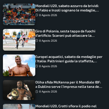
Mondiali U20, sabato azzurro da brividi:
Di Fabio e Inzoli sognano le medaglie,
Castellani e Succo in finale
8 Agosto 2026
Giro di Polonia, sesta tappa da fuochi
d’artificio: Scaroni può attaccare la
maglia di Lemmen
8 Agosto 2026
Europei acquatici, sabato da medaglie per
l’Italia: Paltrinieri guida la staffetta,
Barnabà sogna l’oro dalle grandi altezze
8 Agosto 2026
Oliha sfida McKenna per il Mondiale IBF:
a Dublino serve l’impresa nella tana del
lupo
8 Agosto 2026
Mondiali U20, Crotti sfiora il podio nel