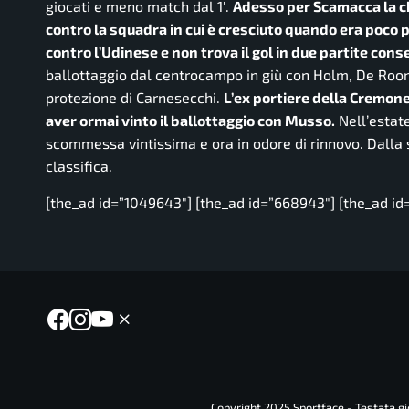
giocati e meno match dal 1′.
Adesso per Scamacca la ch
contro la squadra in cui è cresciuto quando era poco 
contro l’Udinese e non trova il gol in due partite co
ballottaggio dal centrocampo in giù con Holm, De Roon,
protezione di Carnesecchi.
L’ex portiere della Cremone
aver ormai vinto il ballottaggio con Musso.
Nell’estate
scommessa vintissima e ora in odore di rinnovo. Dalla sf
classifica.
[the_ad id=”1049643″] [the_ad id=”668943″] [the_ad id
Copyright 2025 Sportface - Testata gio