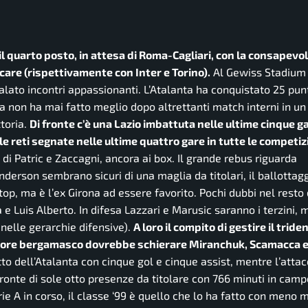
e il quarto posto, in attesa di Roma-Cagliari, con la consapevo
ocare (rispettivamente con Inter e Torino).
Al Gewiss Stadium 
alato incontri appassionanti. L’Atalanta ha conquistato 25 punti
ea non ha mai fatto meglio dopo altrettanti match interni in un
ttoria.
Di fronte c’è una Lazio imbattuta nelle ultime cinque ga
 reti segnate nelle ultime quattro gare in tutte le competizi
 di Patric e Zaccagni, ancora ai box. Il grande rebus riguarda
derson sembrano sicuri di una maglia da titolari, il ballottagg
top, ma è l’ex Girona ad essere favorito. Pochi dubbi nel resto 
 Luis Alberto. In difesa Lazzari e Marusic saranno i terzini, 
nelle gerarchie difensive).
A loro il compito di gestire il tride
enatore bergamasco dovrebbe schierare Miranchuk, Scamacca 
to dell’Atalanta con cinque gol e cinque assist, mentre l’atta
ronte di sole otto presenze da titolare con 766 minuti in campo
ie A in corso, il classe ‘99 è quello che lo ha fatto con meno m