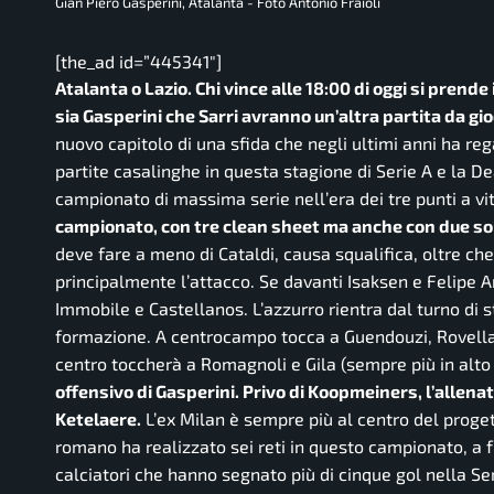
Gian Piero Gasperini, Atalanta - Foto Antonio Fraioli
[the_ad id=”445341″]
Atalanta o Lazio. Chi vince alle 18:00 di oggi si prend
sia Gasperini che Sarri avranno un’altra partita da gi
nuovo capitolo di una sfida che negli ultimi anni ha reg
partite casalinghe in questa stagione di Serie A e la D
campionato di massima serie nell’era dei tre punti a vi
campionato, con tre clean sheet ma anche con due sole
deve fare a meno di Cataldi, causa squalifica, oltre che
principalmente l’attacco. Se davanti Isaksen e Felipe An
Immobile e Castellanos. L’azzurro rientra dal turno di s
formazione. A centrocampo tocca a Guendouzi, Rovella e
centro toccherà a Romagnoli e Gila (sempre più in alto 
offensivo di Gasperini. Privo di Koopmeiners, l’all
Ketelaere.
L’ex Milan è sempre più al centro del proget
romano ha realizzato sei reti in questo campionato, a f
calciatori che hanno segnato più di cinque gol nella Ser