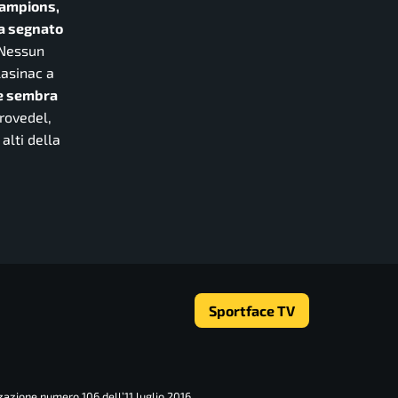
hampions,
ha segnato
 Nessun
lasinac a
 e sembra
Provedel,
alti della
Sportface TV
zazione numero 106 dell’11 luglio 2016.