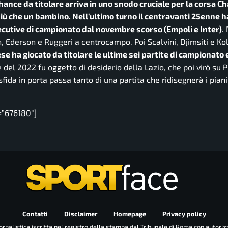
ance da titolare arriva in uno snodo cruciale per la corsa C
più che un bambino. Nell’ultimo turno il centravanti 25enne 
nsecutive di campionato dal novembre scorso (Empoli e Inter)
.
 Ederson e Ruggeri a centrocampo. Poi Scalvini, Djimsiti e Ko
se ha giocato da titolare le ultime sei partite di campionato
 del 2022 fu oggetto di desiderio della Lazio, che poi virò su 
ida in porta passa tanto di una partita che ridisegnerà i piani 
=”676180″]
Contatti
Disclaimer
Homepage
Privacy policy
rnalistica iscritta nel registro della stampa dal Tribunale di Roma con autoriz