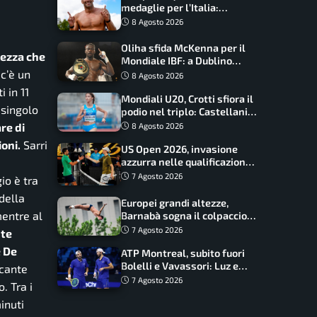
medaglie per l’Italia:
Paltrinieri guida la staffetta,
8 Agosto 2026
Barnabà sogna l’oro dalle
grandi altezze
Oliha sfida McKenna per il
lezza che
Mondiale IBF: a Dublino
serve l’impresa nella tana
c’è un
8 Agosto 2026
del lupo
 in 11
Mondiali U20, Crotti sfiora il
 singolo
podio nel triplo: Castellani
da record, Succo in finale
re di
8 Agosto 2026
oni.
Sarri
US Open 2026, invasione
azzurra nelle qualificazioni:
17 italiani a caccia del main
7 Agosto 2026
io è tra
draw
della
Europei grandi altezze,
mentre al
Barnabà sogna il colpaccio:
è leader a metà gara, Baraldi
7 Agosto 2026
nte
ancora in corsa
e De
ATP Montreal, subito fuori
Bolelli e Vavassori: Luz e
ccante
Matos fermano gli azzurri
7 Agosto 2026
. Tra i
inuti