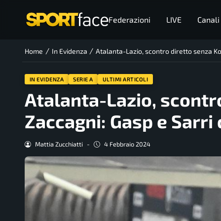
Federazioni
LIVE
Canali
/
/
Home
In Evidenza
Atalanta-Lazio, scontro diretto senza K
IN EVIDENZA
SERIE A
ULTIMI ARTICOLI
Atalanta-Lazio, scontr
Zaccagni: Gasp e Sarri
Mattia Zucchiatti
-
4 Febbraio 2024