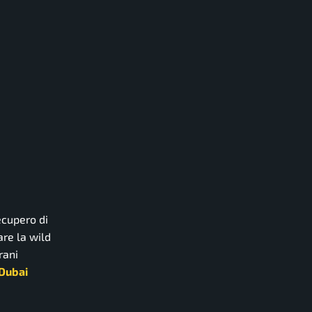
ecupero di
are la wild
rani
 Dubai