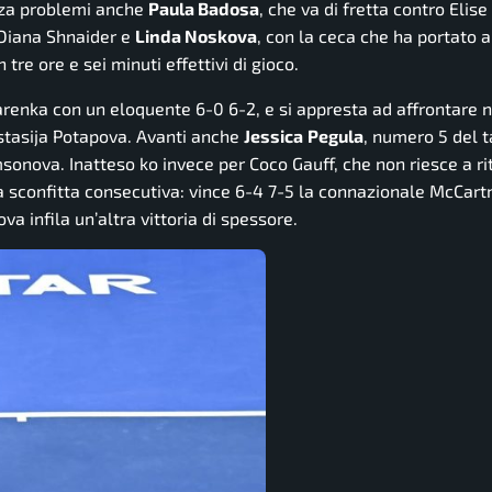
enza problemi anche
Paula Badosa
, che va di fretta contro Elis
a Diana Shnaider e
Linda Noskova
, con la ceca che ha portato 
n tre ore e sei minuti effettivi di gioco.
zarenka con un eloquente 6-0 6-2, e si appresta ad affrontare 
astasija Potapova. Avanti anche
Jessica
Pegula
, numero 5 del t
nova. Inatteso ko invece per Coco Gauff, che non riesce a ri
 sconfitta consecutiva: vince 6-4 7-5 la connazionale McCart
a infila un’altra vittoria di spessore.