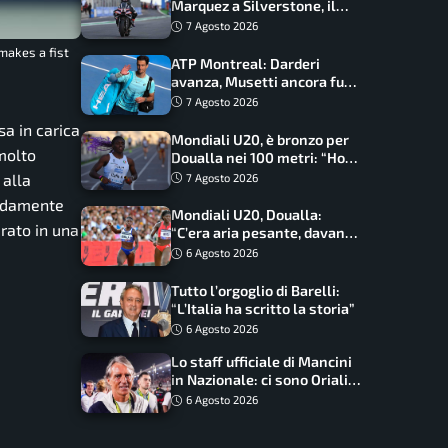
Marquez a Silverstone, il
programma e gli orari
7 Agosto 2026
 makes a fist
ATP Montreal: Darderi
avanza, Musetti ancora fuori
con Jodar
7 Agosto 2026
sa in carica
Mondiali U20, è bronzo per
 molto
Doualla nei 100 metri: “Ho
scacciato l’ansia”
 alla
7 Agosto 2026
pidamente
Mondiali U20, Doualla:
erato in una
“C’era aria pesante, davano
le mascherine! Finale? Non
6 Agosto 2026
ho nulla da perdere”
Tutto l’orgoglio di Barelli:
“L’Italia ha scritto la storia”
6 Agosto 2026
Lo staff ufficiale di Mancini
in Nazionale: ci sono Oriali e
Bonucci, confermato un
6 Agosto 2026
ritorno