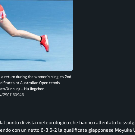
 a return during the women’s singles 2nd
 States at Australian Open tennis
chen/Xinhua) – Hu Jingchen
A/2501160946
 dal punto di vista meteorologico che hanno rallentato lo svol
tendo con un netto 6-3 6-2 la qualificata giapponese Moyuka 