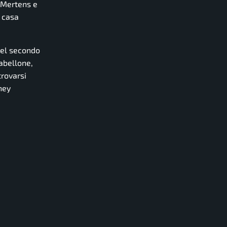
e Mertens e
a casa
nel secondo
abellone,
trovarsi
ney