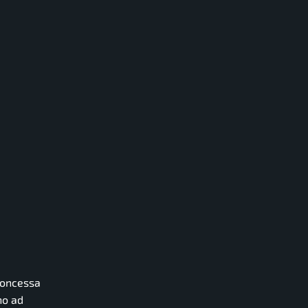
 concessa
no ad