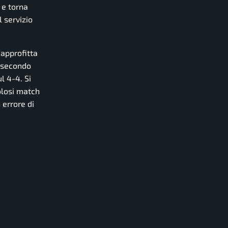
 e torna
l servizio
 approfitta
l secondo
l 4-4. Si
colosi match
 errore di