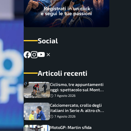
Social
Articoli recenti
Ciclismo, tre appuntamenti
oggi: spettacolo sul Mont
Ventoux, orari e come
7 Agosto 2026
vederli
Calciomercato, crollo degli
italiani in Serie A: altro che
svolta dopo il Mondiale
7 Agosto 2026
MotoGP: Martin sfida