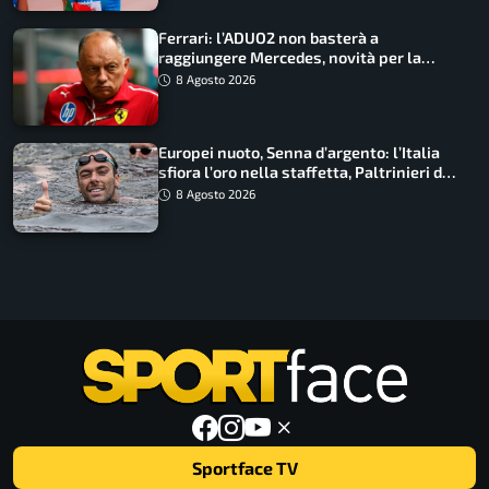
Ferrari: l’ADUO2 non basterà a
raggiungere Mercedes, novità per la
Macarena
8 Agosto 2026
Europei nuoto, Senna d’argento: l’Italia
sfiora l’oro nella staffetta, Paltrinieri da
urlo, il bilancio azzurro
8 Agosto 2026
Sportface TV