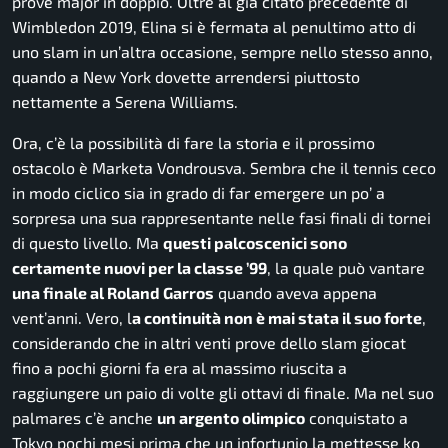
prove major in doppio. Oltre al già citato precedente di
Wimbledon 2019, Elina si è fermata al penultimo atto di
uno slam in un’altra occasione, sempre nello stesso anno,
quando a New York dovette arrendersi piuttosto
nettamente a Serena Williams.
Ora, c’è la possibilità di fare la storia e il prossimo
ostacolo è Marketa Vondrousva. Sembra che il tennis ceco
in modo ciclico sia in grado di far emergere un po’ a
sorpresa una sua rappresentante nelle fasi finali di tornei
di questo livello. Ma
questi palcoscenici sono
certamente nuovi per la classe ’99
, la quale può vantare
una finale al Roland Garros
quando aveva appena
vent’anni. Vero, l
a continuità non è mai stata il suo forte
,
considerando che in altri venti prove dello slam giocat
fino a pochi giorni fa era al massimo riuscita a
raggiungere un paio di volte gli ottavi di finale. Ma nel suo
palmares c’è anche
un argento olimpico
conquistato a
Tokyo pochi mesi prima che un infortunio la mettesse ko