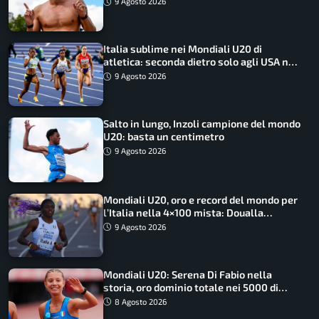
9 Agosto 2026
Italia sublime nei Mondiali U20 di
atletica: seconda dietro solo agli USA nel
medagliere
9 Agosto 2026
Salto in lungo, Inzoli campione del mondo
U20: basta un centimetro
9 Agosto 2026
Mondiali U20, oro e record del mondo per
l’Italia nella 4×100 mista: Doualla
straordinaria
9 Agosto 2026
Mondiali U20: Serena Di Fabio nella
storia, oro dominio totale nei 5000 di
marcia
8 Agosto 2026