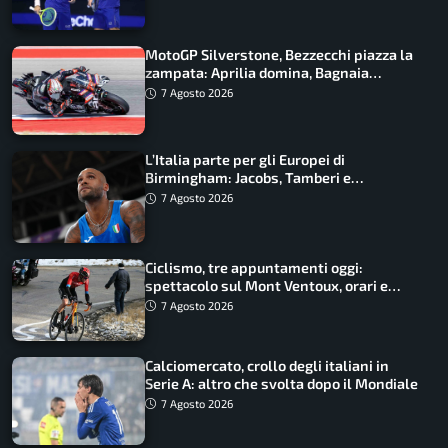
MotoGP Silverstone, Bezzecchi piazza la
zampata: Aprilia domina, Bagnaia
costretto al Q1
7 Agosto 2026
L’Italia parte per gli Europei di
Birmingham: Jacobs, Tamberi e
Battocletti guidano una spedizione
7 Agosto 2026
record
Ciclismo, tre appuntamenti oggi:
spettacolo sul Mont Ventoux, orari e
come vederli
7 Agosto 2026
Calciomercato, crollo degli italiani in
Serie A: altro che svolta dopo il Mondiale
7 Agosto 2026