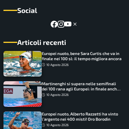
Social
Articoli recenti
Europei nuoto, bene Sara Curtis che va in
finale nei 100 sl: il tempo migliora ancora
10 Agosto 2026
Martinenghi si supera nelle semifinali
dei 100 rana agli Europei: in finale anche
Cerasuolo
10 Agosto 2026
Europei nuoto, Alberto Razzetti ha vinto
l’argento nei 400 misti! Oro Borodin
10 Agosto 2026