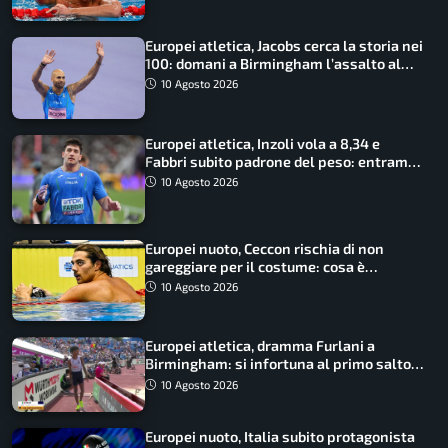
Europei atletica, Jacobs cerca la storia nei
100: domani a Birmingham l’assalto al
terzo oro consecutivo
10 Agosto 2026
Europei atletica, Inzoli vola a 8,34 e
Fabbri subito padrone del peso: entrambi
in finale col miglior risultato
10 Agosto 2026
Europei nuoto, Ceccon rischia di non
gareggiare per il costume: cosa è
successo
10 Agosto 2026
Europei atletica, dramma Furlani a
Birmingham: si infortuna al primo salto
ed esce in carrozzina
10 Agosto 2026
Europei nuoto, Italia subito protagonista