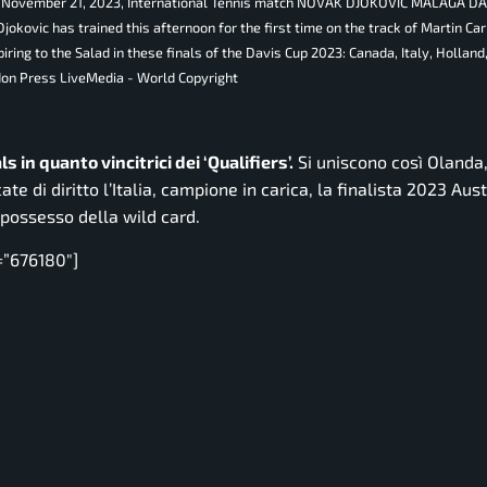
, November 21, 2023, International Tennis match NOVAK DJOKOVIC MALAGA D
ovic has trained this afternoon for the first time on the track of Martin Ca
ing to the Salad in these finals of the Davis Cup 2023: Canada, Italy, Holland,
rdon Press LiveMedia - World Copyright
in quanto vincitrici dei ‘Qualifiers’.
Si uniscono così Olanda
te di diritto l’Italia, campione in carica, la finalista 2023 Aust
possesso della wild card.
=”676180″]