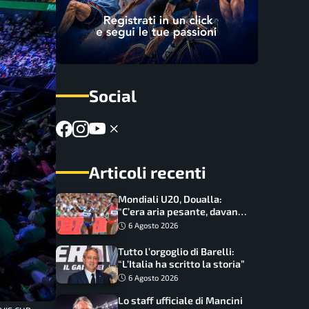
Social
Articoli recenti
Mondiali U20, Doualla:
“C’era aria pesante, davano
le mascherine! Finale? Non
6 Agosto 2026
ho nulla da perdere”
Tutto l’orgoglio di Barelli:
“L’Italia ha scritto la storia”
6 Agosto 2026
Lo staff ufficiale di Mancini