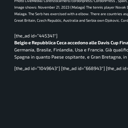
Photo LiveMedia/Lorenzocarnero/cordonpress/CordonPress , Spain
Image shows: November 21, 2023 (Malaga) The tennis player Novak Djok
Malaga. The Serb has exercised with a elbow. There are countries aspir
Great Britain, Czech Republic, Australia and Serbia own Djokovic. Co
[the_ad id=”445341″]
Belgio e Repubblica Ceca accedono alle Davis Cup Finals 
Germania, Brasile, Finlandia, Usa e Francia. Già qualifica
Spagna in quanto Paese ospitante, e Gran Bretagna, in 
[the_ad id=”1049643″] [the_ad id=”668943″] [the_ad id