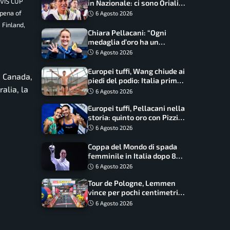
AVIS CUP
in Nazionale: ci sono Oriali e
Bonucci, confermato un
rpena of
6 Agosto 2026
ritorno
 Finland,
Chiara Pellacani: “Ogni
medaglia d’oro ha un
significato diverso. Ho fatto
6 Agosto 2026
il salto di qualità”
Europei tuffi, Wang chiude ai
, Canada,
piedi del podio: Italia prima
ralia, la
nel medagliere
6 Agosto 2026
Europei tuffi, Pellacani nella
storia: quinto oro con Pizzini
nel sincro da 3 metri
6 Agosto 2026
Coppa del Mondo di spada
femminile in Italia dopo 8
anni, Alberta Santuccio: “Il
6 Agosto 2026
lavoro dà sempre i suoi
Tour de Pologne, Lemmen
frutti”
vince per pochi centimetri
su Scaroni: maxi-caduta e
6 Agosto 2026
tappa accorciata