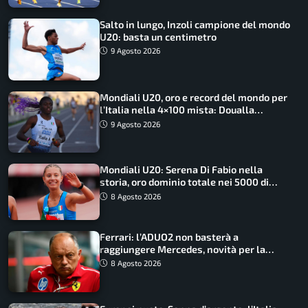
Salto in lungo, Inzoli campione del mondo
U20: basta un centimetro
9 Agosto 2026
Mondiali U20, oro e record del mondo per
l’Italia nella 4×100 mista: Doualla
straordinaria
9 Agosto 2026
Mondiali U20: Serena Di Fabio nella
storia, oro dominio totale nei 5000 di
marcia
8 Agosto 2026
Ferrari: l’ADUO2 non basterà a
raggiungere Mercedes, novità per la
Macarena
8 Agosto 2026