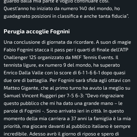
guardo dalla mia parte e voglio continuare così.
Quest’anno ho iniziato da numero 140 del mondo, ho
guadagnato posizioni in classifica e anche tanta fiducia”.
Perugia accoglie Fognini
Una conclusione di giornata da ricordare. A suon di magie
Fabio Fognini stacca il pass per i quarti di finale dell’ATP
Challenger 125 organizzato da MEF Tennis Events. Il
tennista ligure, ex numero 9 del mondo, ha superato
Enrico Dalla Valle con lo score di 6-1 1-6 6-1 dopo quasi
due ore di battaglia. Per Fognini sarà sfida agli ottavi con
Matteo Gigante, che al primo turno ha avuto la meglio su
Samuel Vincent Ruggeri per 7-5 6-3: “Devo ringraziare
questo pubblico che mi ha dato una grande mano – le
parole di Fognini -. Sono arrivato ieri in città. In questo
momento della mia carriera a 37 anni la famiglia è la mia
priorità, ma giocare davanti al pubblico italiano è sempre
incredibile. Adesso avrò il giorno di riposo e spero di