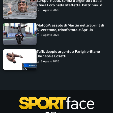
Europei nuoto, Senna d’argento: l’Italia
sfiora l’oro nella staffetta, Paltrinieri da
urlo, il bilancio azzurro
8 Agosto 2026
MotoGP: assolo di Martin nella Sprint di
Silverstone, trionfo totale Aprilia
8 Agosto 2026
Tuffi, doppio argento a Parigi: brillano
Barnabà e Cosetti
8 Agosto 2026