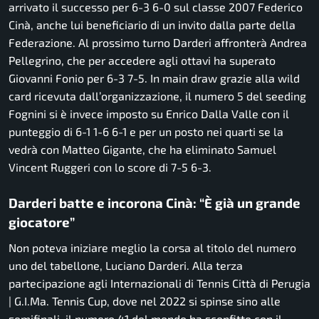
arrivato il successo per 6-3 6-0 sul classe 2007 Federico
Cinà, anche lui beneficiario di un invito dalla parte della
Federazione. Al prossimo turno Darderi affronterà Andrea
Pellegrino, che per accedere agli ottavi ha superato
Giovanni Fonio per 6-3 7-5. In main draw grazie alla wild
card ricevuta dall’organizzazione, il numero 5 del seeding
Fognini si è invece imposto su Enrico Dalla Valle con il
punteggio di 6-1 1-6 6-1 e per un posto nei quarti se la
vedrà con Matteo Gigante, che ha eliminato Samuel
Vincent Ruggeri con lo score di 7-5 6-3.
Darderi batte e incorona Cinà: “È già un grande
giocatore”
Non poteva iniziare meglio la corsa al titolo del numero
uno del tabellone, Luciano Darderi. Alla terza
partecipazione agli Internazionali di Tennis Città di Perugia
| G.I.Ma. Tennis Cup, dove nel 2022 si spinse sino alle
semifinali, il numero 41 del mondo ha sconfitto con il