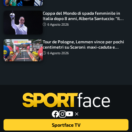
Coppa del Mondo di spada femminile in
Italia dopo 8 anni, Alberta Santuccio: “Il
lavoro dà sempre i suoi frutti”
6 Agosto 2026
Tour de Pologne, Lemmen vince per pochi
centimetri su Scaroni: maxi-caduta e
tappa accorciata
6 Agosto 2026
Sportface TV