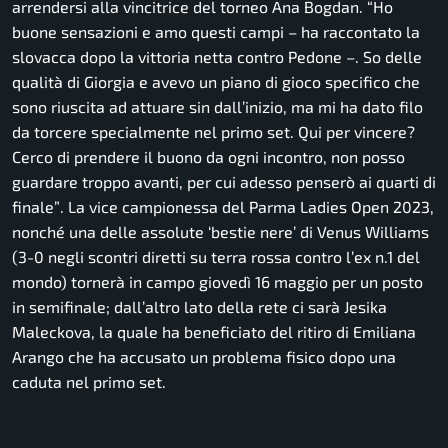
arrendersi alla vincitrice del torneo Ana Bogdan. “
Ho
buone sensazioni e amo questi campi
– ha raccontato la
slovacca dopo la vittoria netta contro Pedone –.
So delle
qualità di Giorgia e avevo un piano di gioco specifico che
sono riuscita ad attuare sin dall’inizio, ma mi ha dato filo
da torcere specialmente nel primo set. Qui per vincere?
Cerco di prendere il buono da ogni incontro, non posso
guardare troppo avanti, per cui adesso penserò ai quarti di
finale”
. La vice campionessa del Parma Ladies Open 2023,
nonché una delle assolute ‘bestie nere’ di Venus Williams
(3-0 negli scontri diretti su terra rossa contro l’ex n.1 del
mondo) tornerà in campo giovedì 16 maggio per un posto
in semifinale; dall’altro lato della rete ci sarà Jesika
Maleckova, la quale ha beneficiato del ritiro di Emiliana
Arango che ha accusato un problema fisico dopo una
caduta nel primo set.