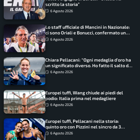
scritto la storia”
6 Agosto 2026
Lo staff ufficiale di Mancini in Nazionale:
ci sono Oriali e Bonucci, confermato un
ritorno
6 Agosto 2026
Chiara Pellacani: “Ogni medaglia d’oro ha
un significato diverso. Ho fatto il salto di
qualità”
6 Agosto 2026
Europei tuffi, Wang chiude ai piedi del
podio: Italia prima nel medagliere
6 Agosto 2026
Europei tuffi, Pellacani nella storia:
quinto oro con Pizzini nel sincro da 3
metri
6 Agosto 2026