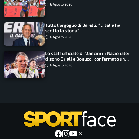
Non ho nulla da perdere”
6 Agosto 2026
Tutto l’orgoglio di Barelli: “L’Italia ha
scritto la storia”
6 Agosto 2026
Lo staff ufficiale di Mancini in Nazionale:
ci sono Oriali e Bonucci, confermato un
ritorno
6 Agosto 2026