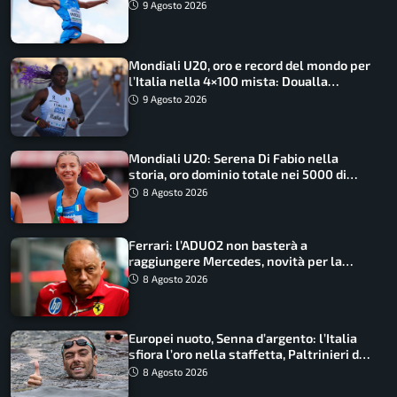
9 Agosto 2026
Mondiali U20, oro e record del mondo per
l’Italia nella 4×100 mista: Doualla
straordinaria
9 Agosto 2026
Mondiali U20: Serena Di Fabio nella
storia, oro dominio totale nei 5000 di
marcia
8 Agosto 2026
Ferrari: l’ADUO2 non basterà a
raggiungere Mercedes, novità per la
Macarena
8 Agosto 2026
Europei nuoto, Senna d’argento: l’Italia
sfiora l’oro nella staffetta, Paltrinieri da
urlo, il bilancio azzurro
8 Agosto 2026