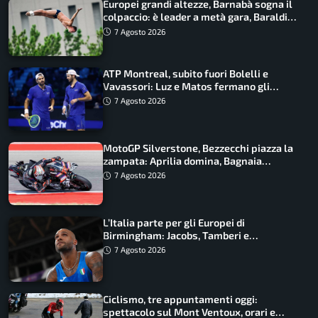
Europei grandi altezze, Barnabà sogna il
colpaccio: è leader a metà gara, Baraldi
ancora in corsa
7 Agosto 2026
ATP Montreal, subito fuori Bolelli e
Vavassori: Luz e Matos fermano gli
azzurri
7 Agosto 2026
MotoGP Silverstone, Bezzecchi piazza la
zampata: Aprilia domina, Bagnaia
costretto al Q1
7 Agosto 2026
L’Italia parte per gli Europei di
Birmingham: Jacobs, Tamberi e
Battocletti guidano una spedizione
7 Agosto 2026
record
Ciclismo, tre appuntamenti oggi:
spettacolo sul Mont Ventoux, orari e