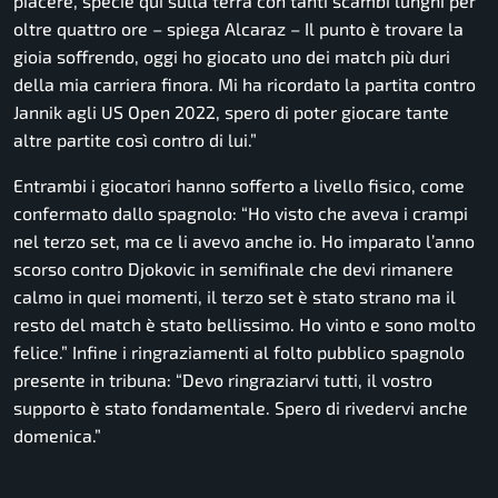
piacere, specie qui sulla terra con tanti scambi lunghi per
oltre quattro ore
– spiega Alcaraz –
Il punto è trovare la
gioia soffrendo, oggi ho giocato uno dei match più duri
della mia carriera finora. Mi ha ricordato la partita contro
Jannik agli US Open 2022, spero di poter giocare tante
altre partite così contro di lui.”
Entrambi i giocatori hanno sofferto a livello fisico, come
confermato dallo spagnolo:
“Ho visto che aveva i crampi
nel terzo set, ma ce li avevo anche io. Ho imparato l’anno
scorso contro Djokovic in semifinale che devi rimanere
calmo in quei momenti, il terzo set è stato strano ma il
resto del match è stato bellissimo. Ho vinto e sono molto
felice.”
Infine i ringraziamenti al folto pubblico spagnolo
presente in tribuna: “
Devo ringraziarvi tutti, il vostro
supporto è stato fondamentale. Spero di rivedervi anche
domenica.”