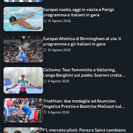
Europei nuoto, oggi in vasta a Parigi:
programma e italiani in gara
10 Agosto 2026
Europei Atletica di Birmingham al via: il
programma e gli italiani in gara
10 Agosto 2026
Ciclismo: Tour femminile a Vollering,
Longo Borghini sul podio; Scaroni crolla
in Polonia
9 Agosto 2026
Triathlon: due medaglie ad Asuncion:
Angelica Prestia e Beatrice Mallozzi sul
podio
9 Agosto 2026
F1, mercato piloti: Perez e Sainz cambiano