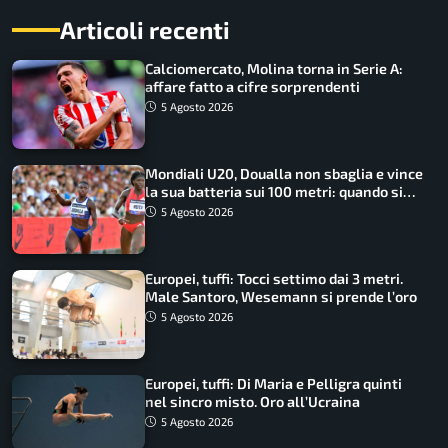
Articoli recenti
Calciomercato, Molina torna in Serie A:
affare fatto a cifre sorprendenti
5 Agosto 2026
Mondiali U20, Doualla non sbaglia e vince
la sua batteria sui 100 metri: quando si
disputano le finali
5 Agosto 2026
Europei, tuffi: Tocci settimo dai 3 metri.
Male Santoro, Wesemann si prende l’oro
5 Agosto 2026
Europei, tuffi: Di Maria e Pelligra quinti
nel sincro misto. Oro all’Ucraina
5 Agosto 2026