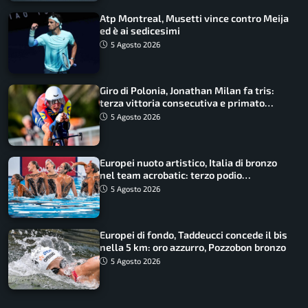
Atp Montreal, Musetti vince contro Meija
ed è ai sedicesimi
5 Agosto 2026
Giro di Polonia, Jonathan Milan fa tris:
terza vittoria consecutiva e primato
rafforzato
5 Agosto 2026
Europei nuoto artistico, Italia di bronzo
nel team acrobatic: terzo podio
consecutivo
5 Agosto 2026
Europei di fondo, Taddeucci concede il bis
nella 5 km: oro azzurro, Pozzobon bronzo
5 Agosto 2026