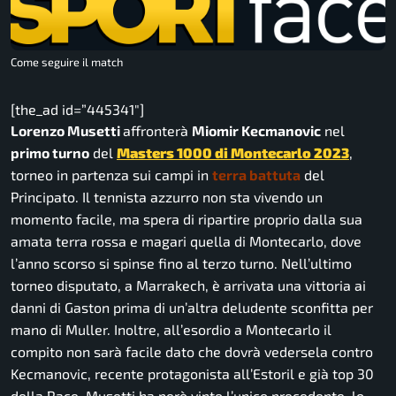
Come seguire il match
[the_ad id=”445341″]
Lorenzo Musetti
affronterà
Miomir Kecmanovic
nel
primo turno
del
Masters 1000 di Montecarlo 2023
,
torneo in partenza sui campi in
terra battuta
del
Principato. Il tennista azzurro non sta vivendo un
momento facile, ma spera di ripartire proprio dalla sua
amata terra rossa e magari quella di Montecarlo, dove
l’anno scorso si spinse fino al terzo turno. Nell’ultimo
torneo disputato, a Marrakech, è arrivata una vittoria ai
danni di Gaston prima di un’altra deludente sconfitta per
mano di Muller. Inoltre, all’esordio a Montecarlo il
compito non sarà facile dato che dovrà vedersela contro
Kecmanovic, recente protagonista all’Estoril e già top 30
della Race. Musetti ha però vinto l’unico precedente, lo