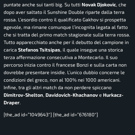
puntate anche sui tanti big. Su tutti
Novak Djokovic
, che
dopo aver saltato il Sunshine Double riparte dalla terra
rossa. L’esordio contro il qualificato Gakhov si prospetta
agevole, ma rimane comunque l’incognita legata al fatto
che si tratta del primo match stagionale sulla terra rossa.
Tutto apparecchiato anche per il debutto del campione in
carica
Stefanos Tsitsipas
, il quale insegue una storica
terza affermazione consecutiva a Montecarlo. Il suo
percorso inizia contro il francese Bonzi e sulla carta non
dovrebbe presentare insidie. L’unico dubbio concerne le
condizioni del greco, non al 100% nei 1000 americani.
Infine, tra gli altri match da non perdere spiccano
Dimitrov-Shelton
,
Davidovich-Khachanov
e
Hurkacz-
Draper
.
[the_ad id=”1049643″] [the_ad id=”676180″]