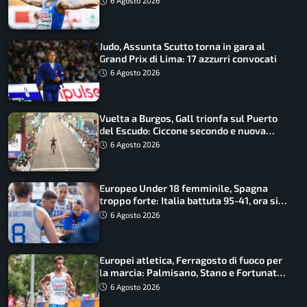
6 Agosto 2026
Judo, Assunta Scutto torna in gara al
Grand Prix di Lima: 17 azzurri convocati
6 Agosto 2026
Vuelta a Burgos, Gall trionfa sul Puerto
del Escudo: Ciccone secondo e nuova
maglia di leader
6 Agosto 2026
Europeo Under 18 femminile, Spagna
troppo forte: Italia battuta 95-41, ora si
gioca il Mondiale
6 Agosto 2026
Europei atletica, Ferragosto di fuoco per
la marcia: Palmisano, Stano e Fortunato
guidano l’Italia
6 Agosto 2026