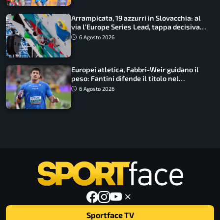
Arrampicata, 19 azzurri in Slovacchia: al
via l’Europe Series Lead, tappa decisiva
per la Speed
6 Agosto 2026
Europei atletica, Fabbri-Weir guidano il
peso: Fantini difende il titolo nel
martello
6 Agosto 2026
Sportface TV