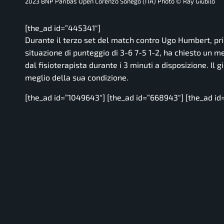
2023 BNP Paribas Open Lorenzo Sonego (ITA) Photo © Ray Giubilo
[the_ad id=”445341″]
Durante il terzo set del match contro Ugo Humbert, pr
situazione di punteggio di 3-6 7-5 1-2, ha chiesto un m
dal fisioterapista durante i 3 minuti a disposizione. I
meglio della sua condizione.
[the_ad id=”1049643″] [the_ad id=”668943″] [the_ad id