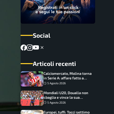
Social
Articoli recenti
Calciomercato, Molina torna
in Serie A: affare fatto a
cifre sorprendenti
5 Agosto 2026
Mondiali U20, Doualla non
sbaglia e vince la sua
batteria sui 100 metri:
5 Agosto 2026
quando si disputano le finali
Europei, tuffi: Tocci settimo