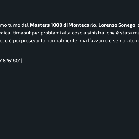
imo turno del
Masters 1000 di Montecarlo
,
Lorenzo Sonego
,
edical timeout per problemi alla coscia sinistra, che è stata 
l gioco è poi proseguito normalmente, ma l’azzurro è sembrato n
=”676180″]