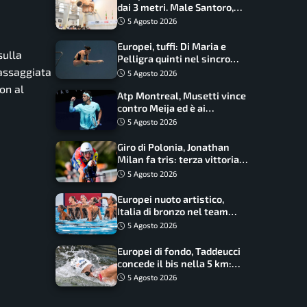
dai 3 metri. Male Santoro,
Wesemann si prende l’oro
5 Agosto 2026
Europei, tuffi: Di Maria e
 sulla
Pelligra quinti nel sincro
misto. Oro all’Ucraina
massaggiata
5 Agosto 2026
on al
Atp Montreal, Musetti vince
contro Meija ed è ai
sedicesimi
5 Agosto 2026
Giro di Polonia, Jonathan
Milan fa tris: terza vittoria
consecutiva e primato
5 Agosto 2026
rafforzato
Europei nuoto artistico,
Italia di bronzo nel team
acrobatic: terzo podio
5 Agosto 2026
consecutivo
Europei di fondo, Taddeucci
concede il bis nella 5 km:
oro azzurro, Pozzobon
5 Agosto 2026
bronzo