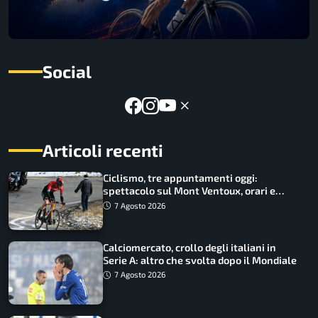
Social
Articoli recenti
Ciclismo, tre appuntamenti oggi:
spettacolo sul Mont Ventoux, orari e
come vederli
7 Agosto 2026
Calciomercato, crollo degli italiani in
Serie A: altro che svolta dopo il Mondiale
7 Agosto 2026