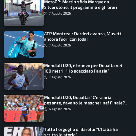
MotoGP: Martin sfida Marquez a
Silverstone, il programma e gli orari
7 Agosto 2026
ATP Montreal: Darderi avanza, Musetti
ancora fuori con Jodar
7 Agosto 2026
Mondiali U20, è bronzo per Doualla nei
100 metri: “Ho scacciato l’ansia”
7 Agosto 2026
Mondiali U20, Doualla: “C’era aria
pesante, davano le mascherine! Finale?
Non ho nulla da perdere”
6 Agosto 2026
Tutto l’orgoglio di Barelli: “L’Italia ha
scritto la storia”