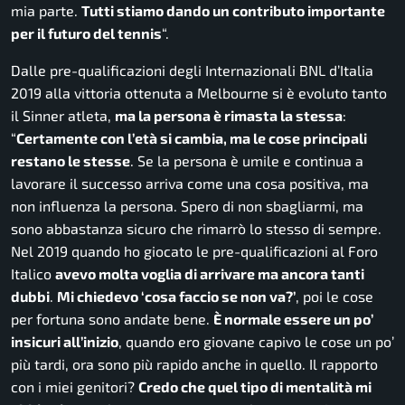
mia parte.
Tutti stiamo dando un contributo importante
per il futuro del tennis
“.
Dalle pre-qualificazioni degli Internazionali BNL d’Italia
2019 alla vittoria ottenuta a Melbourne si è evoluto tanto
il Sinner atleta,
ma la persona è rimasta la stessa
:
“
Certamente con l’età si cambia, ma le cose principali
restano le stesse
. Se la persona è umile e continua a
lavorare il successo arriva come una cosa positiva, ma
non influenza la persona. Spero di non sbagliarmi, ma
sono abbastanza sicuro che rimarrò lo stesso di sempre.
Nel 2019 quando ho giocato le pre-qualificazioni al Foro
Italico
avevo molta voglia di arrivare ma ancora tanti
dubbi
.
Mi chiedevo ‘cosa faccio se non va?’
, poi le cose
per fortuna sono andate bene.
È normale essere un po’
insicuri all’inizio
, quando ero giovane capivo le cose un po’
più tardi, ora sono più rapido anche in quello. Il rapporto
con i miei genitori?
Credo che quel tipo di mentalità mi