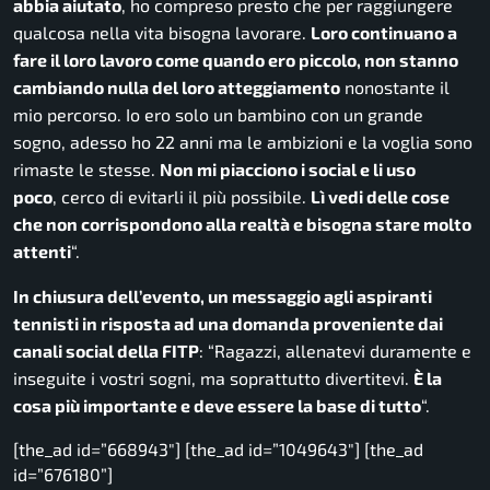
abbia aiutato
, ho compreso presto che per raggiungere
qualcosa nella vita bisogna lavorare.
Loro
continuano a
fare il loro lavoro come quando ero piccolo, non stanno
cambiando nulla del loro atteggiamento
nonostante il
mio percorso. Io ero solo un bambino con un grande
sogno, adesso ho 22 anni ma le ambizioni e la voglia sono
rimaste le stesse.
Non mi piacciono i social e li uso
poco
, cerco di evitarli il più possibile.
Lì vedi delle cose
che non corrispondono alla realtà e bisogna stare molto
attenti
“.
In chiusura dell’evento, un messaggio agli aspiranti
tennisti in risposta ad una domanda proveniente dai
canali social della FITP
: “Ragazzi, allenatevi duramente e
inseguite i vostri sogni, ma soprattutto divertitevi.
È la
cosa più importante e deve essere la base di tutto
“.
[the_ad id=”668943″] [the_ad id=”1049643″] [the_ad
id=”676180”]