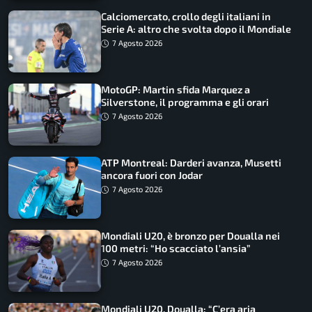
Calciomercato, crollo degli italiani in
Serie A: altro che svolta dopo il Mondiale
7 Agosto 2026
MotoGP: Martin sfida Marquez a
Silverstone, il programma e gli orari
7 Agosto 2026
ATP Montreal: Darderi avanza, Musetti
ancora fuori con Jodar
7 Agosto 2026
Mondiali U20, è bronzo per Doualla nei
100 metri: “Ho scacciato l’ansia”
7 Agosto 2026
Mondiali U20, Doualla: “C’era aria