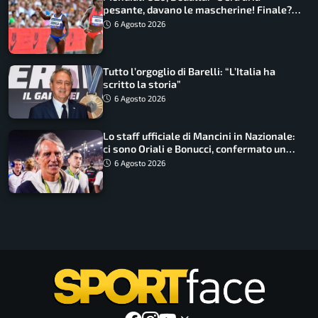
pesante, davano le mascherine! Finale?
Non ho nulla da perdere”
6 Agosto 2026
Tutto l’orgoglio di Barelli: “L’Italia ha
scritto la storia”
6 Agosto 2026
Lo staff ufficiale di Mancini in Nazionale:
ci sono Oriali e Bonucci, confermato un
ritorno
6 Agosto 2026