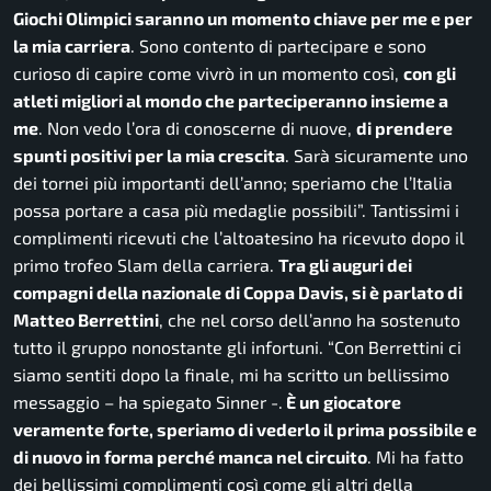
Giochi Olimpici saranno un momento chiave per me e per
la mia carriera
. Sono contento di partecipare e sono
curioso di capire come vivrò in un momento così,
con gli
atleti migliori al mondo che parteciperanno insieme a
me
. Non vedo l’ora di conoscerne di nuove,
di prendere
spunti positivi per la mia crescita
. Sarà sicuramente uno
dei tornei più importanti dell’anno; speriamo che l’Italia
possa portare a casa più medaglie
possibili
”. Tantissimi i
complimenti ricevuti che l’altoatesino ha ricevuto dopo il
primo trofeo Slam della carriera.
Tra gli auguri dei
compagni della nazionale di Coppa Davis, si è parlato di
Matteo Berrettini
, che nel corso dell’anno ha sostenuto
tutto il gruppo nonostante gli infortuni. “
Con Berrettini ci
siamo sentiti dopo la finale, mi ha scritto un bellissimo
messaggio
– ha spiegato Sinner -.
È un giocatore
veramente forte, speriamo di vederlo il prima possibile e
di nuovo in forma perché manca nel circuito
. Mi ha fatto
dei bellissimi complimenti così come gli altri della