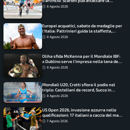
d’artificio: Scaroni può attaccare la
maglia di Lemmen
8 Agosto 2026
Europei acquatici, sabato da medaglie per
l’Italia: Paltrinieri guida la staffetta,
Barnabà sogna l’oro dalle grandi altezze
8 Agosto 2026
Oliha sfida McKenna per il Mondiale IBF:
a Dublino serve l’impresa nella tana del
lupo
8 Agosto 2026
Mondiali U20, Crotti sfiora il podio nel
triplo: Castellani da record, Succo in
finale
8 Agosto 2026
US Open 2026, invasione azzurra nelle
qualificazioni: 17 italiani a caccia del main
draw
7 Agosto 2026