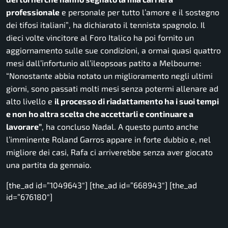
professionale
e personale per tutto l’amore e il sostegno
dei tifosi italiani”
, ha dichiarato il tennista spagnolo. Il
dieci volte vincitore al Foro Italico ha poi fornito un
aggiornamento sulle sue condizioni, a ormai quasi quattro
mesi dall’infortunio all’ileopsoas patito a Melbourne:
“Nonostante abbia notato un miglioramento negli ultimi
giorni, sono passati molti mesi senza potermi allenare ad
alto livello e
il processo di riadattamento ha i suoi tempi
e non ho altra scelta che accettarli e continuare a
lavorare”
, ha concluso Nadal. A questo punto anche
l’imminente Roland Garros appare in forte dubbio e, nel
migliore dei casi, Rafa ci arriverebbe senza aver giocato
una partita da gennaio.
[the_ad id=”1049643″] [the_ad id=”668943″] [the_ad
id=”676180″]