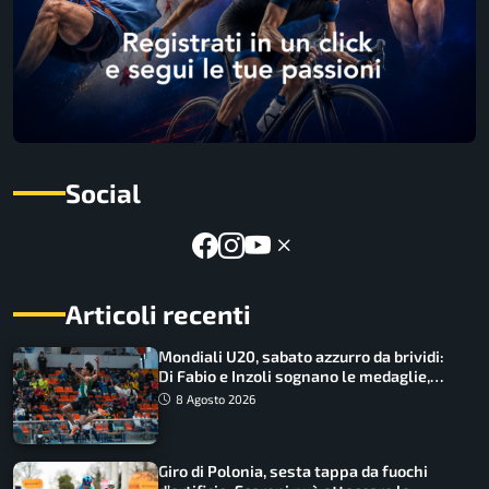
Social
Articoli recenti
Mondiali U20, sabato azzurro da brividi:
Di Fabio e Inzoli sognano le medaglie,
Castellani e Succo in finale
8 Agosto 2026
Giro di Polonia, sesta tappa da fuochi