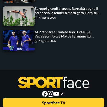
Europei grandi altezze, Barnabà sogna il
colpaccio: è leader a metà gara, Baraldi
ancora in corsa
7 Agosto 2026
ATP Montreal, subito fuori Bolelli e
Vavassori: Luz e Matos fermano gli
azzurri
7 Agosto 2026
Sportface TV