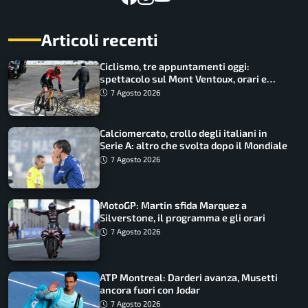
Articoli recenti
Ciclismo, tre appuntamenti oggi:
spettacolo sul Mont Ventoux, orari e
come vederli
7 Agosto 2026
Calciomercato, crollo degli italiani in
Serie A: altro che svolta dopo il Mondiale
7 Agosto 2026
MotoGP: Martin sfida Marquez a
Silverstone, il programma e gli orari
7 Agosto 2026
ATP Montreal: Darderi avanza, Musetti
ancora fuori con Jodar
7 Agosto 2026