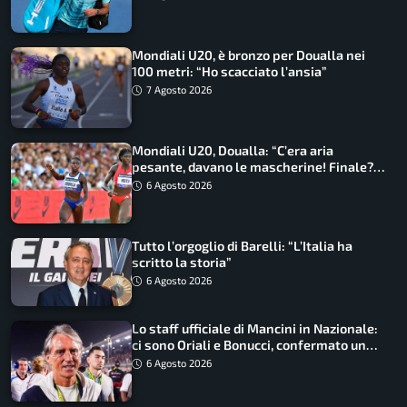
Mondiali U20, è bronzo per Doualla nei
100 metri: “Ho scacciato l’ansia”
7 Agosto 2026
Mondiali U20, Doualla: “C’era aria
pesante, davano le mascherine! Finale?
Non ho nulla da perdere”
6 Agosto 2026
Tutto l’orgoglio di Barelli: “L’Italia ha
scritto la storia”
6 Agosto 2026
Lo staff ufficiale di Mancini in Nazionale:
ci sono Oriali e Bonucci, confermato un
ritorno
6 Agosto 2026