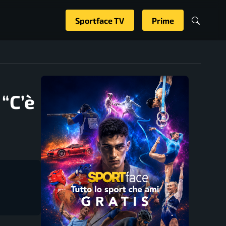
Sportface TV
Prime
 “C’è