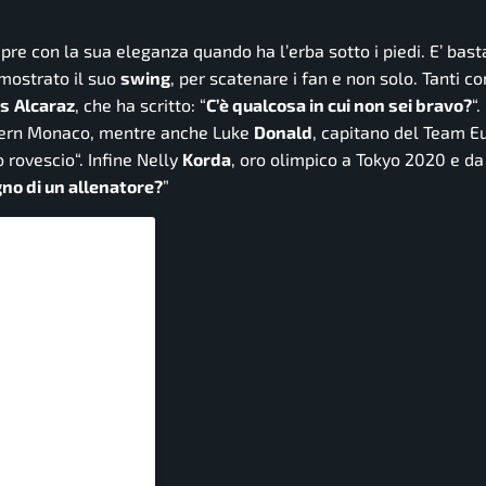
re con la sua eleganza quando ha l’erba sotto i piedi. E’ bast
 mostrato il suo
swing
, per scatenare i fan e non solo. Tanti 
os
Alcaraz
, che ha scritto: “
C’è qualcosa in cui non sei bravo?
“.
ayern Monaco, mentre anche Luke
Donald
, capitano del Team E
o rovescio
“. Infine Nelly
Korda
, oro olimpico a Tokyo 2020 e d
gno di un allenatore?
”