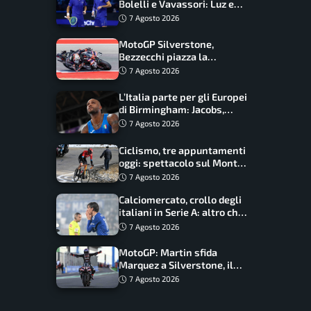
Bolelli e Vavassori: Luz e
Matos fermano gli azzurri
7 Agosto 2026
MotoGP Silverstone,
Bezzecchi piazza la
zampata: Aprilia domina,
7 Agosto 2026
Bagnaia costretto al Q1
L’Italia parte per gli Europei
di Birmingham: Jacobs,
Tamberi e Battocletti
7 Agosto 2026
guidano una spedizione
record
Ciclismo, tre appuntamenti
oggi: spettacolo sul Mont
Ventoux, orari e come
7 Agosto 2026
vederli
Calciomercato, crollo degli
italiani in Serie A: altro che
svolta dopo il Mondiale
7 Agosto 2026
MotoGP: Martin sfida
Marquez a Silverstone, il
programma e gli orari
7 Agosto 2026