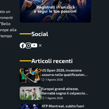
ato un
commenti
 “
Bello
urope alla
Social
a tempo
Articoli recenti
US Open 2026, invasione
azzurra nelle qualificazioni:
17 italiani a caccia del main
7 Agosto 2026
draw
Europei grandi altezze,
Barnabà sogna il colpaccio:
è leader a metà gara, Baraldi
7 Agosto 2026
ancora in corsa
ATP Montreal, subito fuori