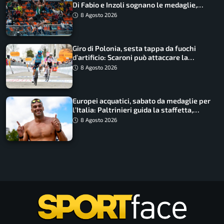
Di Fabio e Inzoli sognano le medaglie,
Castellani e Succo in finale
8 Agosto 2026
Giro di Polonia, sesta tappa da fuochi
d’artificio: Scaroni può attaccare la
maglia di Lemmen
8 Agosto 2026
Europei acquatici, sabato da medaglie per
l’Italia: Paltrinieri guida la staffetta,
Barnabà sogna l’oro dalle grandi altezze
8 Agosto 2026