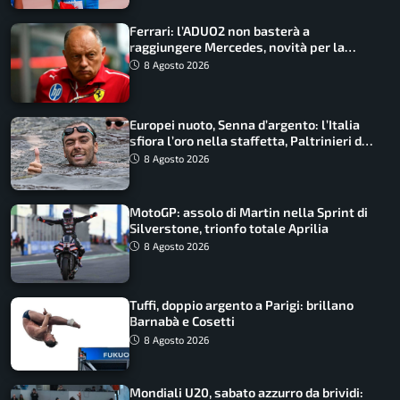
Ferrari: l’ADUO2 non basterà a
raggiungere Mercedes, novità per la
Macarena
8 Agosto 2026
Europei nuoto, Senna d’argento: l’Italia
sfiora l’oro nella staffetta, Paltrinieri da
urlo, il bilancio azzurro
8 Agosto 2026
MotoGP: assolo di Martin nella Sprint di
Silverstone, trionfo totale Aprilia
8 Agosto 2026
Tuffi, doppio argento a Parigi: brillano
Barnabà e Cosetti
8 Agosto 2026
Mondiali U20, sabato azzurro da brividi: