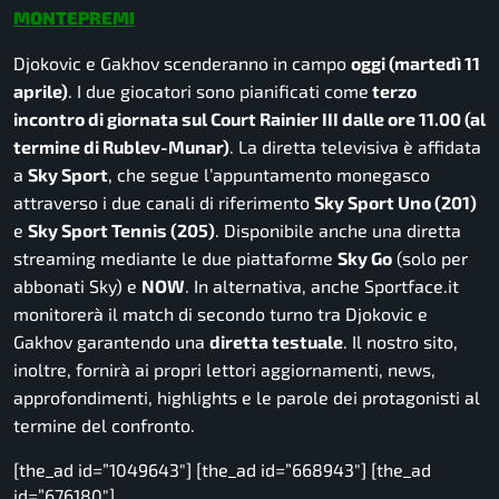
MONTEPREMI
Djokovic e Gakhov scenderanno in campo
oggi (martedì 11
aprile)
. I due giocatori sono pianificati come
terzo
incontro di giornata sul Court Rainier III dalle ore 11.00 (al
termine di Rublev-Munar)
. La diretta televisiva è affidata
a
Sky Sport
, che segue l’appuntamento monegasco
attraverso i due canali di riferimento
Sky Sport Uno (201)
e
Sky Sport Tennis (205)
. Disponibile anche una diretta
streaming mediante le due piattaforme
Sky Go
(solo per
abbonati Sky) e
NOW
. In alternativa, anche Sportface.it
monitorerà il match di secondo turno tra Djokovic e
Gakhov garantendo una
diretta testuale
. Il nostro sito,
inoltre, fornirà ai propri lettori aggiornamenti, news,
approfondimenti, highlights e le parole dei protagonisti al
termine del confronto.
[the_ad id=”1049643″] [the_ad id=”668943″] [the_ad
id=”676180″]